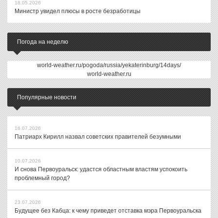
18.05.2026
Министр увидел плюсы в росте безработицы
Погода на неделю
world-weather.ru/pogoda/russia/yekaterinburg/14days/
world-weather.ru
Популярные новости
16.07.2026
Патриарх Кирилл назвал советских правителей безумными
10.07.2026
И снова Первоуральск: удастся областным властям успокоить
проблемный город?
23.07.2026
Будущее без Кабца: к чему приведет отставка мэра Первоуральска