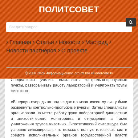
ПОЛИТСОВЕТ
29.09.2023, 15:51
НА УРАЛЕ УЧИЛИСЬ ВЫСТАВЛЯТЬ КПП И
УНИЧТОЖАТЬ ТРУПЫ ЖИВОТНЫХ НА СЛУЧАЙ
Главная
ЯЩУРА
Статьи
Новости
Мастрид
Новости партнеров
О проекте
В Свердловской области провели масштабные учения на случай
распространения в регионе вируса ящура.
Как сообщили в региональном департаменте информполитики, в
2000-
2026
Информационное агентство «Политсовет»
учениях участвовало 20 единиц техники и около ста человек.
Специалисты учились выставлять контрольно-пропускные
пункты, разворачивать работу лабораторий и уничтожать трупы
животных.
«В первую очередь на подъездах к эпизоотическому очагу были
развернуты контрольно-пропускные пункты. Затем специалисты
организовали на месте работу групп лабораторной диагностики
и эпизоотического мониторинга и отчуждения, а также
уничтожения трупов животных. Гипотетический очаг ящура был
успешно ликвидирован, что показало полную готовность сил и
средств исполнительных органов государственной власти