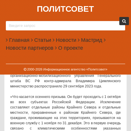
ПОЛИТСОВЕТ
29.09.2023, 10:48
В МИНОБОРОНЫ ЗАЯВИЛИ О НАЧАЛЕ
ОСЕННЕГО ПРИЗЫВА И ОТСУТСТВИИ ПЛАНОВ
Главная
ПО МОБИЛИЗАЦИИ
Статьи
Новости
Мастрид
Новости партнеров
О проекте
В Министерстве обороны РФ заявили, что осенний призыв
стартует 1 октября 2023 года, а вот планов по новой
мобилизации у военного ведомства нет.
2000-
2026
Информационное агентство «Политсовет»
Такое заявление за подписью замначальника Главного
организационно-мобилизационного управления Генерального
штаба ВС РФ контр-адмирала Владимира Цимлянского
министерство распространило 29 сентября 2023 года.
«Что касается осеннего призыва. Он будет проходить с 1 октября
во всех субъектах Российской Федерации. Исключение
составляют отдельные районы Крайнего Севера и отдельные
местности, приравненные к районам Крайнего Севера, где
граждане, проживающие на этих территориях, призываются на
военную службу с 1 ноября по 31 декабря. Это в первую очередь
связано с климатическими особенностями указанных