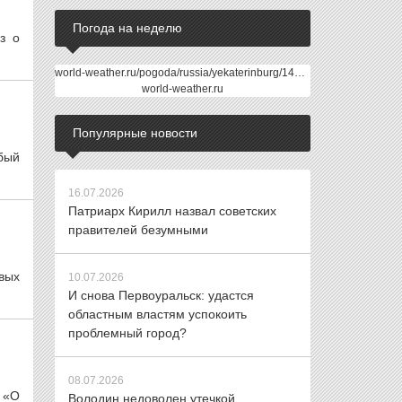
Погода на неделю
з о
world-weather.ru/pogoda/russia/yekaterinburg/14days/
world-weather.ru
Популярные новости
бый
16.07.2026
Патриарх Кирилл назвал советских
правителей безумными
вых
10.07.2026
И снова Первоуральск: удастся
областным властям успокоить
проблемный город?
08.07.2026
з «О
Володин недоволен утечкой