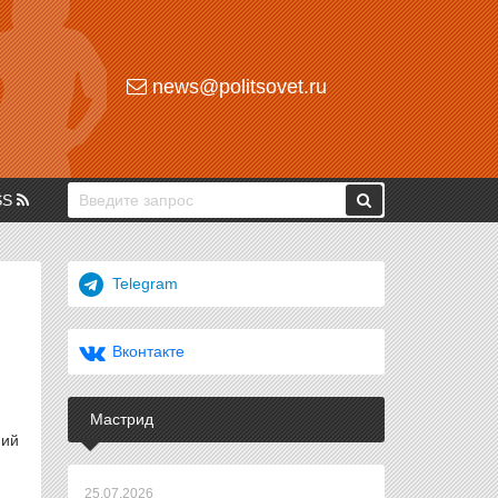
news@politsovet.ru
SS
Telegram
Вконтакте
Мастрид
ний
25.07.2026