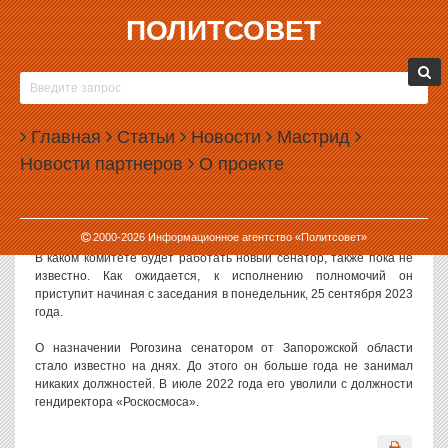
ПОЛИТСОВЕТ
25.09.2023, 13:44
РОГОЗИНУ НЕ ДАДУТ РУКОВОДЯЩУЮ
ДОЛЖНОСТЬ В СОВЕТЕ ФЕДЕРАЦИИ
Главная
Статьи
Новости
Мастрид
Новоиспеченный сенатор Дмитрий Рогозин пока не сможет
Новости партнеров
О проекте
рассчитывать на руководящую должность в Совете Федерации.
О том, что Рогозин будет рядовым сенатором,
пишет РБК
со
ссылкой на два источника в верхней палате парламента.
2000-
2026
Информационное агентство «Политсовет»
В каком комитете будет работать новый сенатор, также пока не
известно. Как ожидается, к исполнению полномочий он
приступит начиная с заседания в понедельник, 25 сентября 2023
года.
О назначении Рогозина сенатором от Запорожской области
стало известно на днях. До этого он больше года не занимал
никаких должностей. В июле 2022 года его уволили с должности
гендиректора «Роскосмоса».