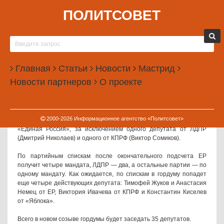
ПОЛИТСОВЕТ
12.09.2023, 10:21
В ГОРДУМУ ЕКАТЕРИНБУРГА
ПЕРЕИЗБРАЛОСЬ 19 ДЕПУТАТОВ
Главная
Статьи
Новости
Мастрид
В новый созыв городской думы Екатеринбурга смогло
Новости партнеров
О проекте
переизбраться 19 депутатов предыдущего созыва.
Накануне результаты выборов утвердила Ленинская
избирательная комиссия. Из 25 округов в 15 победили
2000-
2026
Информационное агентство «Политсовет»
действующие депутаты. В основном они представляют партию
«Единая Россия», за исключением одного депутата от ЛДПР
(Дмитрий Николаев) и одного от КПРФ (Виктор Сомиков).
По партийным спискам после окончательного подсчета ЕР
получит четыре мандата, ЛДПР — два, а остальные партии — по
одному мандату. Как ожидается, по спискам в гордуму попадет
еще четыре действующих депутата: Тимофей Жуков и Анастасия
Немец от ЕР, Виктория Ивачева от КПРФ и Константин Киселев
от «Яблока».
Всего в новом созыве гордумы будет заседать 35 депутатов.