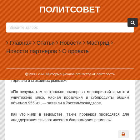
ПОЛИТСОВЕТ
01.09.2023, 15:01
В ЕКАТЕРИНБУРГЕ УНИЧТОЖИЛИ ПОЧТИ
ТОННУ МЯСА
Главная
Статьи
Новости
Мастрид
В Екатеринбурге за месяц уничтожили почти тонну мяса и
Новости партнеров
О проекте
мясной продукции, изъятых на нелегальных рынках.
Как сообщили в региональном управлении Россельхознадзора,
сотрудники ведомства вместе с силовиками в течение августа
2000-
2026
Информационное агентство «Политсовет»
2023 года провели три рейда «в местах несанкционированной
торговли и стихийных рынках».
«По результатам контрольно-надзорных мероприятий изъято и
уничтожено мясо, мясная продукция и субпродукты общим
объемом 955 кг», — заявили в Россельхознадзоре.
Как уточнили в ведомстве, такие проверки проводятся для
«поддержания эпизоотического благополучия региона».