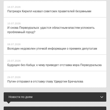
16.07.2026
Патриарх Кирилл назвал советских правителей безумными
10.07.2026
И снова Первоуральск: удастся областным властям успокоить
проблемный город?
08.07.2026
Володин недоволен утечкой информации о премиях депутатам
23.07.2026
Будущее без Кабца: к чему приведет отставка мэра Первоуральска
29.07.2026
Путин отправил в отставку главу Удмуртии Бречалова
Новости по дням