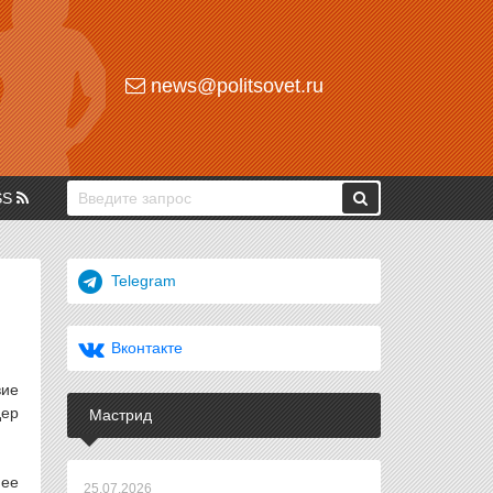
news@politsovet.ru
SS
Telegram
Вконтакте
вие
дер
Мастрид
 ее
25.07.2026