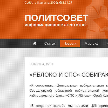
Суббота 8 августа 2026г.
3:34:27
ПОЛИТСОВЕТ
информационное агентство
Статьи
Новости
Мастрид
11.02.2004, 15:33
«ЯБЛОКО И СПС» СОБИРА
«К сожалению, Центральная избирательная к
Свердловской областной избирательной ко
избирательного блока «СПС и Яблоко» Юрий Куз
«В поданной жалобе мы просили ЦИК приня