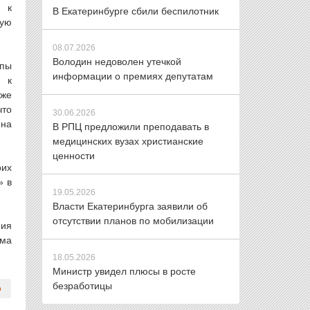
и к
В Екатеринбурге сбили беспилотник
ную
08.07.2026
Володин недоволен утечкой
ппы
информации о премиях депутатам
и к
аже
что
30.06.2026
 на
В РПЦ предложили преподавать в
медицинских вузах христианские
ценности
оих
» в
19.05.2026
Власти Екатеринбурга заявили об
отсутствии планов по мобилизации
ния
ома
18.05.2026
Министр увидел плюсы в росте
безработицы