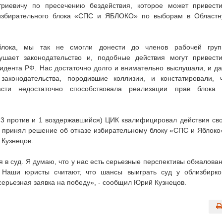
риевичу по пресечению бездействия, которое может привест
 избирательного блока «СПС и ЯБЛОКО» по выборам в Област
блока, мы так не смогли донести до членов рабочей гру
ушает законодательство и, подобные действия могут привест
идента РФ. Нас достаточно долго и внимательно выслушали, и д
законодательства, породившие коллизии, и констатировали, 
асти недостаточно способствовала реализации прав блока
 3 против и 1 воздержавшийся) ЦИК квалифицировал действия св
 и принял решение об отказе избирательному блоку «СПС и Яблоко
 Кузнецов.
ся в суд. Я думаю, что у нас есть серьезные перспективы обжалова
. Наши юристы считают, что шансы выиграть суд у облизбирк
серьезная заявка на победу», - сообщил Юрий Кузнецов.