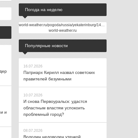
Погода на неделю
world-weather.ru/pogoda/russia/yekaterinburg/14days/
world-weather.ru
Популярные новости
16.07.2026
дер
Патриарх Кирилл назвал советских
правителей безумными
10.07.2026
И снова Первоуральск: удастся
областным властям успокоить
ми и
проблемный город?
08.07.2026
Володин недоволен утечкой