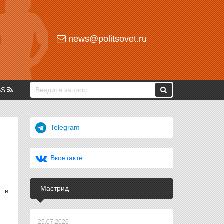
news@politsovet.ru
SS
Telegram
Вконтакте
Мастрид
, в
25.07.2026