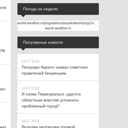
ели
Погода на неделю
world-weather.ru/pogoda/russia/yekaterinburg/14days/
world-weather.ru
Популярные новости
 РФ.
16.07.2026
Патриарх Кирилл назвал советских
правителей безумными
10.07.2026
ах.
И снова Первоуральск: удастся
областным властям успокоить
проблемный город?
08.07.2026
нах
Володин недоволен утечкой