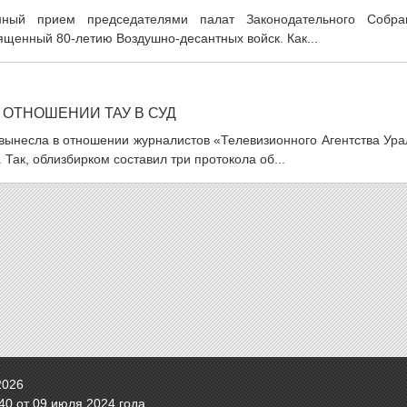
енный прием председателями палат Законодательного Собра
ященный 80-летию Воздушно-десантных войск. Как...
ОТНОШЕНИИ ТАУ В СУД
вынесла в отношении журналистов «Телевизионного Агентства Ура
ак, облизбирком составил три протокола об...
2026
0 от 09 июля 2024 года.