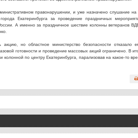
дминистративном правонарушении, и уже назначено слушание на
города Екатеринбурга за проведение праздничных мероприят
оссии. А именно за праздничное шествие колонны ветеранов ВД
ко.
ь акцию, но областное министерство безопасности отказало е
базовой готовности и проведение массовых акций ограничено. В ит
ли колонной по центру Екатеринбурга, парализовав на какое-то вр