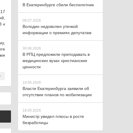
В Екатеринбурге сбили беспилотник
 17
ий,
08.07.2026
В к
Володин недоволен утечкой
информации о премиях депутатам
му,
30.06.2026
оге
В РПЦ предложили преподавать в
емя
медицинских вузах христианские
ценности
19.05.2026
Власти Екатеринбурга заявили об
отсутствии планов по мобилизации
18.05.2026
Министр увидел плюсы в росте
безработицы