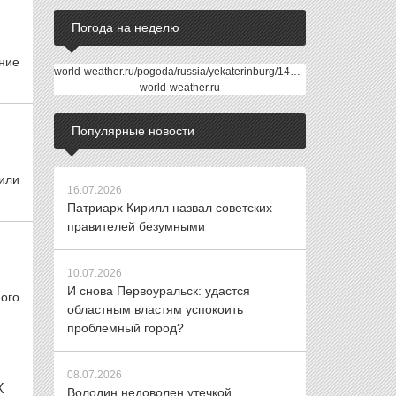
Погода на неделю
ние
world-weather.ru/pogoda/russia/yekaterinburg/14days/
world-weather.ru
Популярные новости
оили
16.07.2026
Патриарх Кирилл назвал советских
правителей безумными
10.07.2026
И снова Первоуральск: удастся
ого
областным властям успокоить
проблемный город?
08.07.2026
Х
Володин недоволен утечкой