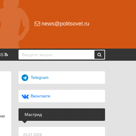
news@politsovet.ru
SS
Telegram
Вконтакте
Мастрид
цию
25.07.2026