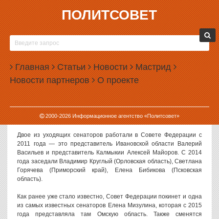
ПОЛИТСОВЕТ
01.08.2023, 09:25
ИЗ СОВЕТА ФЕДЕРАЦИИ УЙДЕТ СРАЗУ
13 СЕНАТОРОВ
Главная
Статьи
Новости
Мастрид
После осенних выборов в Совете Федерации сменится сразу 13
Новости партнеров
О проекте
сенаторов, некоторые из которых заседают там больше 10 лет.
О ротации сенаторов
пишет газета «Ведомости»
. По данным
издания, большинство кандидатов на выбывание представляли в
2000-
2026
Информационное агентство «Политсовет»
верхней палате парламента губернаторов своих регионов.
Двое из уходящих сенаторов работали в Совете Федерации с
2011 года — это представитель Ивановской области Валерий
Васильев и представитель Калмыкии Алексей Майоров. С 2014
года заседали Владимир Круглый (Орловская область), Светлана
Горячева (Приморский край), Елена Бибикова (Псковская
область).
Как ранее уже стало известно, Совет Федерации покинет и одна
из самых известных сенаторов Елена Мизулина, которая с 2015
года представляла там Омскую область. Также сменятся