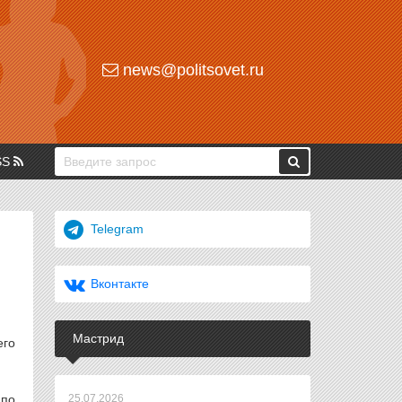
news@politsovet.ru
SS
Telegram
Вконтакте
Мастрид
его
 по
25.07.2026