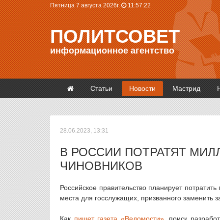
Пятница 7 августа 2026г.
11:57:22
ПОЛИТСОВЕТ
информационное агентство
Статьи
Новости
Мастрид
28.06.2023, 13:31
В РОССИИ ПОТРАТЯТ МИЛ
ЧИНОВНИКОВ
Российское правительство планирует потратить
места для госслужащих, призванного заменить 
Как
пишет газета «Ведомости»
, поиск разрабо