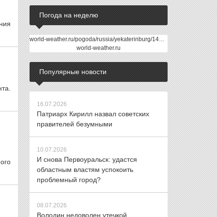
Погода на неделю
ния
world-weather.ru/pogoda/russia/yekaterinburg/14days/
world-weather.ru
Популярные новости
та.
16.07.2026
Патриарх Кирилл назвал советских
правителей безумными
10.07.2026
И снова Первоуральск: удастся
ого
областным властям успокоить
проблемный город?
08.07.2026
Володин недоволен утечкой