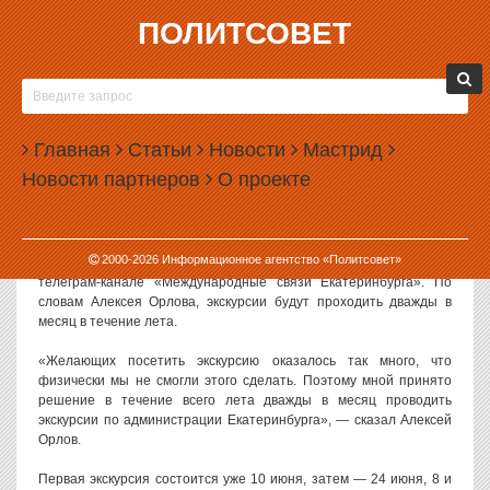
ПОЛИТСОВЕТ
06.06.2023, 13:44
ЭКСКУРСИИ ПО АДМИНИСТРАЦИИ
ЕКАТЕРИНБУРГА СТАНУТ ПОСТОЯННЫМИ
Главная
Статьи
Новости
Мастрид
Глава Екатеринбурга Алексей Орлов анонсировал организацию
Новости партнеров
О проекте
постоянных экскурсий по зданию горадминистрации. Впервые
горожан провели с гидом по мэрии в рамках минувшей «Ночи
музыки».
2000-
2026
Информационное агентство «Политсовет»
О проведении постоянных экскурсий градоначальник рассказал в
телеграм-канале «Международные связи Екатеринбурга». По
словам Алексея Орлова, экскурсии будут проходить дважды в
месяц в течение лета.
«Желающих посетить экскурсию оказалось так много, что
физически мы не смогли этого сделать. Поэтому мной принято
решение в течение всего лета дважды в месяц проводить
экскурсии по администрации Екатеринбурга», — сказал Алексей
Орлов.
Первая экскурсия состоится уже 10 июня, затем — 24 июня, 8 и