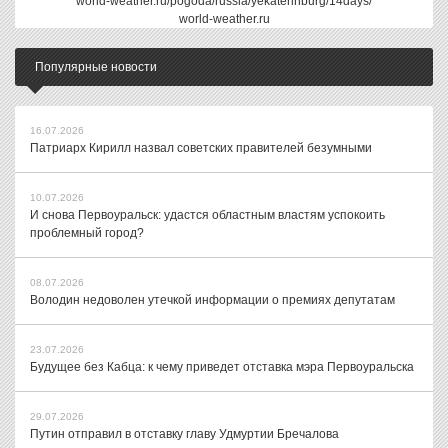
world-weather.ru/pogoda/russia/yekaterinburg/14days/
world-weather.ru
Популярные новости
16.07.2026
Патриарх Кирилл назвал советских правителей безумными
10.07.2026
И снова Первоуральск: удастся областным властям успокоить
проблемный город?
08.07.2026
Володин недоволен утечкой информации о премиях депутатам
23.07.2026
Будущее без Кабца: к чему приведет отставка мэра Первоуральска
29.07.2026
Путин отправил в отставку главу Удмуртии Бречалова