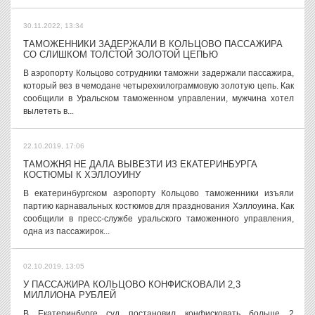
30.11.2022, 13:34
ТАМОЖЕННИКИ ЗАДЕРЖАЛИ В КОЛЬЦОВО ПАССАЖИРА
СО СЛИШКОМ ТОЛСТОЙ ЗОЛОТОЙ ЦЕПЬЮ
В аэропорту Кольцово сотрудники таможни задержали пассажира,
который вез в чемодане четырехкилограммовую золотую цепь. Как
сообщили в Уральском таможенном управлении, мужчина хотел
вылететь в...
22.10.2019, 17:06
ТАМОЖНЯ НЕ ДАЛА ВЫВЕЗТИ ИЗ ЕКАТЕРИНБУРГА
КОСТЮМЫ К ХЭЛЛОУИНУ
В екатеринбургском аэропорту Кольцово таможенники изъяли
партию карнавальных костюмов для празднования Хэллоуина. Как
сообщили в пресс-службе уральского таможенного управления,
одна из пассажирок...
02.10.2019, 13:05
У ПАССАЖИРА КОЛЬЦОВО КОНФИСКОВАЛИ 2,3
МИЛЛИОНА РУБЛЕЙ
В Екатеринбурге суд постановил конфисковать больше 2