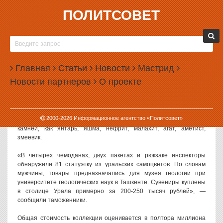
ПОЛИТСОВЕТ
21.04.2023, 10:17
ИЗ ЕКАТЕРИНБУРГА НЕ ДАЛИ ВЫВЕЗТИ
СТАТУЭТКИ ИЗ УРАЛЬСКИХ САМОЦВЕТОВ
Главная
Статьи
Новости
Мастрид
В аэропорту Кольцово таможенники задержали пассажира,
Новости партнеров
О проекте
который пытался вывезти в Узбекистан 81 статуэтку из уральских
самоцветов.
Как сообщили в пресс-службе Уральского таможенного
2000-
2026
Информационное агентство «Политсовет»
управления, в багаже у мужчины нашли статуэтки из таких
камней, как янтарь, яшма, нефрит, малахит, агат, аметист,
змеевик.
«В четырех чемоданах, двух пакетах и рюкзаке инспекторы
обнаружили 81 статуэтку из уральских самоцветов. По словам
мужчины, товары предназначались для музея геологии при
университете геологических наук в Ташкенте. Сувениры куплены
в столице Урала примерно за 200-250 тысяч рублей», —
сообщили таможенники.
Общая стоимость коллекции оценивается в полтора миллиона