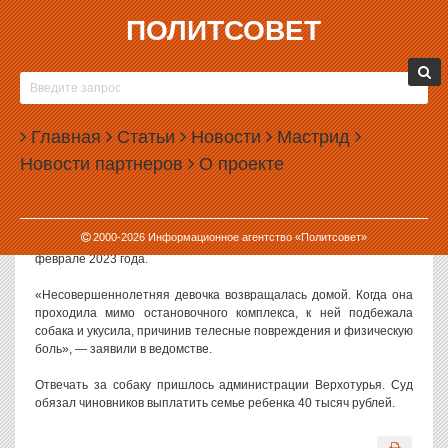
ПОЛИТСОВЕТ
12.04.2023, 10:24
МЭРИЯ «ДУХОВНОЙ СТОЛИЦЫ УРАЛА»
ЗАПЛАТИТ ЗА НАПАДЕНИЕ СОБАКИ НА
Главная
ДЕВОЧКУ
Статьи
Новости
Мастрид
Новости партнеров
О проекте
В Свердловской области суд обязал администрацию Верхотурья
выплатить компенсацию семье девочки, на которую напала
бездомная собака.
2000-
2026
Информационное агентство «Политсовет»
Как сообщили в прокуратуре региона, инцидент произошел в
феврале 2023 года.
«Несовершеннолетняя девочка возвращалась домой. Когда она
проходила мимо остановочного комплекса, к ней подбежала
собака и укусила, причинив телесные повреждения и физическую
боль», — заявили в ведомстве.
Отвечать за собаку пришлось администрации Верхотурья. Суд
обязал чиновников выплатить семье ребенка 40 тысяч рублей.