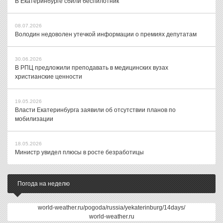
В Екатеринбурге сбили беспилотник
08.07.2026
Володин недоволен утечкой информации о премиях депутатам
30.06.2026
В РПЦ предложили преподавать в медицинских вузах
христианские ценности
19.05.2026
Власти Екатеринбурга заявили об отсутствии планов по
мобилизации
18.05.2026
Министр увидел плюсы в росте безработицы
Погода на неделю
world-weather.ru/pogoda/russia/yekaterinburg/14days/
world-weather.ru