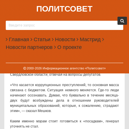
ПОЛИТСОВЕТ
29.03.2023, 13:32
ГЛАВА СВЕРДЛОВСКОЙ ПОЛИЦИИ
АНОНСИРОВАЛ УГОЛОВНЫЕ ДЕЛА ПРОТИВ
Главная
МЭРОВ
Статьи
Новости
Мастрид
Новости партнеров
О проекте
Начальник ГУ МВД по Свердловской области Александр Мешков
пообещал, что в ближайшее время будет возбуждено несколько
уголовных дел против мэров городов региона.
2000-
2026
Информационное агентство «Политсовет»
Об этом генерал заявил на заседании Заксобрания
Свердловской области, отвечая на вопросы депутатов.
«Что касается коррупционных преступлений, то основная масса
связана с бюджетом. Ситуация немного меняется. Где-то люди
начинают осознавать. Думаю, что буквально в течение месяца-
двух будут возбуждены дела в отношении руководителей
муниципальных образований, которые, к сожалению, страдают
этим», — сказал Мешков.
Каким именно мэрам стоит готовиться к «посадкам», генерал
уточнять не стал.