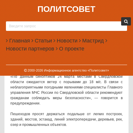
ПОЛИТСОВЕТ
23.03.2023, 14:57
В СВЕРДЛОВСКОЙ ОБЛАСТИ МЧС ОБЪЯВИЛО
ПРЕДУПРЕЖДЕНИЕ О СИЛЬНОМ ВЕТРЕ
Главная
Статьи
Новости
Мастрид
В Свердловской области МЧС снова выступило со штормовым
Новости партнеров
О проекте
предупреждением о сильном ветре.
Как сообщили в региональном ГУ МЧС, усиление ветра
ожидается в ближайшую пятницу.
2000-
2026
Информационное агентство «Политсовет»
«По данным синоптиков 24 марта местами в Свердловской
области ожидается ветер с порывами до 18 м/с. В связи с
неблагоприятными погодными явлениями специалисты Главного
управления МЧС России по Свердловской области рекомендуют
гражданам соблюдать меры безопасности», — говорится в
предупреждении.
Пешеходов просят держаться подальше от легких построек,
зданий, мостов, эстакад, линий электропередачи, деревьев, рек,
озер и промышленных объектов.