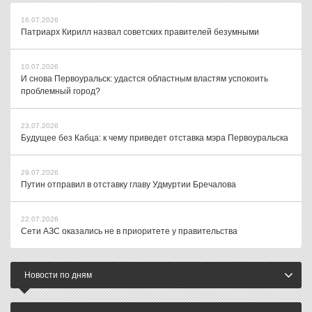
16.07.2026
Патриарх Кирилл назвал советских правителей безумными
10.07.2026
И снова Первоуральск: удастся областным властям успокоить
проблемный город?
23.07.2026
Будущее без Кабца: к чему приведет отставка мэра Первоуральска
29.07.2026
Путин отправил в отставку главу Удмуртии Бречалова
22.07.2026
Сети АЗС оказались не в приоритете у правительства
Новости по дням