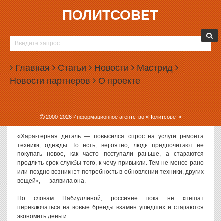
ПОЛИТСОВЕТ
17.03.2023, 17:57
В РОССИИ ВЫРОС СПРОС НА РЕМОНТ
ТЕХНИКИ И ОДЕЖДЫ
Главная
Статьи
Новости
Мастрид
В России за последний год вырос спрос на услуги, связанные с
Новости партнеров
О проекте
ремонтом техники и одежды. Это значит, что россияне пытаются
продлить жизнь старых вещей.
О такой тенденции заявила 17 марта 2023 года председатель
2000-
2026
Информационное агентство «Политсовет»
Центробанка РФ Эльвира Набиуллина.
«Характерная деталь — повысился спрос на услуги ремонта
техники, одежды. То есть, вероятно, люди предпочитают не
покупать новое, как часто поступали раньше, а стараются
продлить срок службы того, к чему привыкли. Тем не менее рано
или поздно возникнет потребность в обновлении техники, других
вещей», — заявила она.
По словам Набиуллиной, россияне пока не спешат
переключаться на новые бренды взамен ушедших и стараются
экономить деньги.