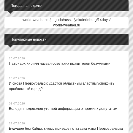
Погода на неделю
world-weather.ru/pogoda/russia/yekaterinburg/14days/
world-weather.ru
Популярные новости
16.07.2026
Патриарх Кирилл назвал советских правителей безумными
10.07.2026
И снова Первоуральск: удастся областным властям успокоить
проблемный город?
08.07.2026
Володин недоволен утечкой информации о премиях депутатам
23.07.2026
Будущее без Кабца: к чему приведет отставка мэра Первоуральска