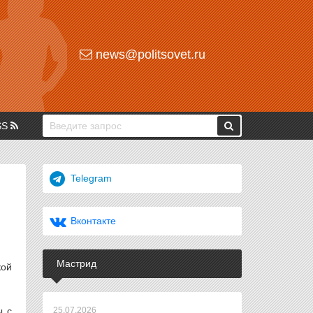
news@politsovet.ru
SS
Telegram
Вконтакте
Мастрид
кой
ы с
25.07.2026