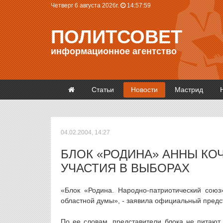
Четверг 6 августа 2026г.
14:57:59
ПОЛИТСОВЕТ
информационное агентство
Статьи
Новости
Мастрид
04.02.2004, 14:27
БЛОК «РОДИНА» АННЫ КО
УЧАСТИЯ В ВЫБОРАХ
«Блок «Родина. Народно-патриотический союз
областной думы», - заявила официальный предст
По ее словам, представители блока не питают