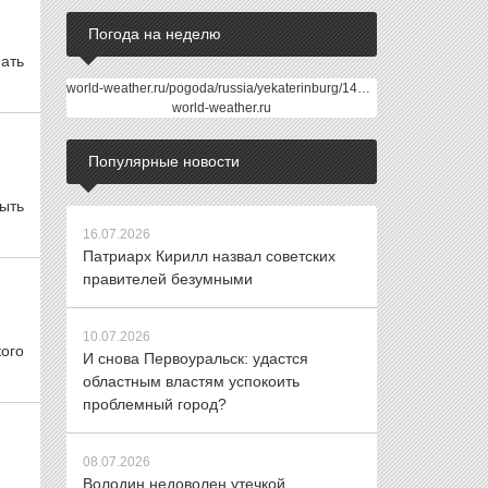
Погода на неделю
ать
world-weather.ru/pogoda/russia/yekaterinburg/14days/
world-weather.ru
Популярные новости
ыть
16.07.2026
Патриарх Кирилл назвал советских
правителей безумными
10.07.2026
ого
И снова Первоуральск: удастся
областным властям успокоить
проблемный город?
08.07.2026
Володин недоволен утечкой