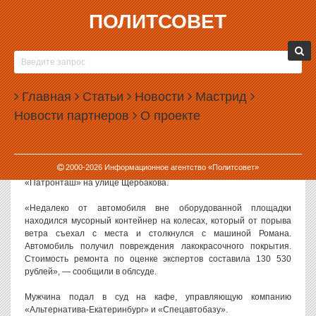
ПОЛИТСОВЕТ
31.01.2023, 12:33
ЕКАТЕРИНБУРЖЕЦ, В ЧЬЮ МАШИНУ
ВРЕЗАЛСЯ МУСОРНЫЙ БАК, ОТСУДИЛ 145
Главная
ТЫСЯЧ
Статьи
Новости
Мастрид
Новости партнеров
О проекте
Житель Екатеринбурга отсудил 145 тысяч рублей за то, что в его
машину врезался плохо закрепленный мусорный бак.
Как сообщили в пресс-службе Свердловского областного суда,
2000-
2026
Информационное агентство «Политсовет»
инцидент произошел в мае прошлого года возле кафе
«Патронташ» на улице Щербакова.
«Недалеко от автомобиля вне оборудованной площадки
находился мусорный контейнер на колесах, который от порыва
ветра съехал с места и столкнулся с машиной Романа.
Автомобиль получил повреждения лакокрасочного покрытия.
Стоимость ремонта по оценке экспертов составила 130 530
рублей», — сообщили в облсуде.
Мужчина подал в суд на кафе, управляющую компанию
«Альтернатива-Екатеринбург» и «Спецавтобазу».