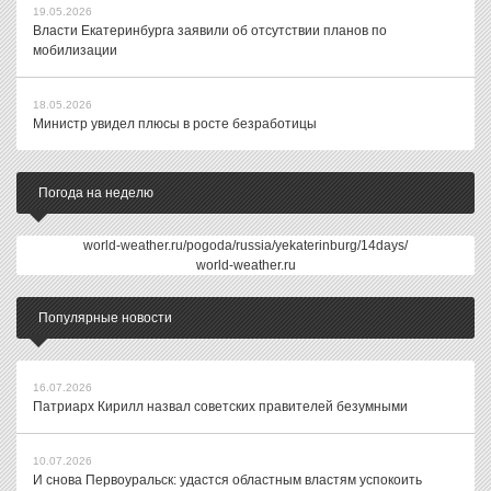
19.05.2026
Власти Екатеринбурга заявили об отсутствии планов по
мобилизации
18.05.2026
Министр увидел плюсы в росте безработицы
Погода на неделю
world-weather.ru/pogoda/russia/yekaterinburg/14days/
world-weather.ru
Популярные новости
16.07.2026
Патриарх Кирилл назвал советских правителей безумными
10.07.2026
И снова Первоуральск: удастся областным властям успокоить