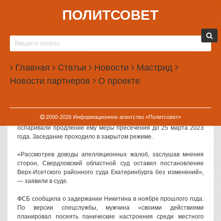
ПОЛИТСОВЕТ
11.01.2023, 17:00
ОБЛСУД ОСТАВИЛ В СИЗО ЕКАТЕРИНБУРЖЦА,
ОБВИНЯЕМОГО В ПОПЫТКЕ ПОДЖЕЧЬ
Главная
ВОЕНКОМАТ
Статьи
Новости
Мастрид
Новости партнеров
О проекте
Свердловский областной суд оставил под арестом
екатеринбуржца Михаила Никитина, которого обвиняют в
попытке поджечь один из районных военкоматов.
2000-
2026
Информационное агентство «Политсовет»
Как сообщили в пресс-службе облсуда, Никитин и его защита
оспаривали продление ему меры пресечения до 25 марта 2023
года. Заседание проходило в закрытом режиме.
«Рассмотрев доводы апелляционных жалоб, заслушав мнения
сторон, Свердловский областной суд оставил постановление
Верх-Исетского районного суда Екатеринбурга без изменений»,
— заявили в суде.
ФСБ сообщила о задержании Никитина в ноябре прошлого года.
По версии спецслужбы, мужчина «своими действиями
планировал посеять панические настроения среди местного