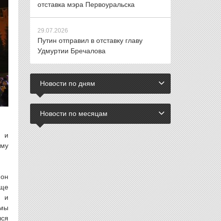
отставка мэра Первоуральска
29.07.2026
Путин отправил в отставку главу
Удмуртии Бречалова
Новости по дням
Новости по месяцам
, и
ому
 он
еще
, и
 мы
лся