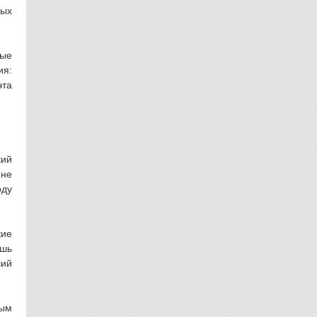
ных
ные
ия:
эта
кий
 не
оду
кие
ишь
ший
ым