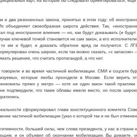
официальных карт, на которые бы следовало ориентироваться, еще
и и два резонансных закона, принятых в этом году: об иностран
Их объединяет своеобразная широта действия. Так, «иностран
пал под иностранное влияние — но, как будут доказывать (и будут
лучае ключевой точкой становится не сам закон, а его исполнител
то им и будет, и доказать обратное вряд ли получится. С ЛГ
ормулирован очень широко, если так можно сказать, «с запасом» 
ать решения, что считать пропагандой, а что нет.
 говорили и во время частичной мобилизации. СМИ и соцсети бу
изуемых, которые якобы проходили в Москве. Если верить э
оенкоматы прямо у метро — хотя ни один закон такой практики
не подтвердили, что такие облавы имели место, но после широк
кратились.
реальности сформулировал глава конституционного комитета Сов
ние частичной мобилизации (указ о которой так и не был отменен
егитимности, большей силы, чем слова президента, у нас в стране н
ющим, и он объявил об окончании мобилизации. Вы думаете, у