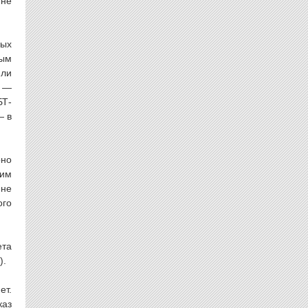
 не
ных
ным
 ли
и —
БТ-
— в
рно
тим
 не
ого
ета
).
ет.
каз