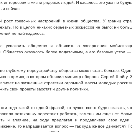
 интересов» в жизни рядовых людей. И касалось это уже не буду
ь и сейчас.
й рост тревожных настроений в жизни общества. У границ стр
уехать. Но в целом никаких серьезных эксцессов не было: ни боль
жений не наблюдалось.
ее успокоить общество и объявить о завершении мобилизац
 Общество оказалось более податливым, а его базовые устои —
 по глубокому переустройству общества может стать больше. Один
зыва в армию, о котором объявил министр обороны Сергей Шойгу. 
влияет на жизненные стратегии огромной массы молодых россия
ить свои проекты захотят и другие политики.
ги года какой-то одной фразой, то лучше всего будет сказать, чт
равила потихоньку перестают работать, замены им еще нет. Новы
сть и влияние, на ходу предлагая и продавливая свои идеи
вижение, то напрашивается вопрос — так куда же все движется? П