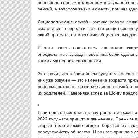
непосредственным вторжением «государственных
пенсий, а вопросов жизни и смерти, причем здес
Социологические службы зафиксировали резки
выстроились очереди из тех, кто решил срочно 
акций протеста, ни массовых общественных дви
И хотя власть попыталась как можно скор
определенные выводы наверняка были сделаны.
такими уж неприкосновенными.
Это значит, что в ближайшем будущем проектов
них уже озвучен — это изменение возраста при
реформа затронет жизни миллионов семей и по
их родителей. Наверняка вслед за Шойгу предлож
*
Если попытаться описать внутриполитические ито
2022 году «все пришло в движение». Прежние п
старые политические игроки борются за вла
переустройству общества. И раз все пришло в д