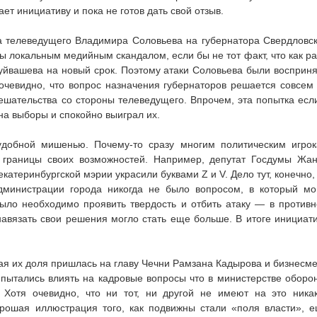
ет инициативу и пока не готов дать свой отзыв.
а телеведущего Владимира Соловьева на губернатора Свердловс
ы локальным медийным скандалом, если бы не тот факт, что как ра
уйвашева на новый срок. Поэтому атаки Соловьева были восприн
очевидно, что вопрос назначения губернаторов решается совсем
ешательства со стороны телеведущего. Впрочем, эта попытка есл
на выборы и спокойно выиграл их.
удобной мишенью. Почему-то сразу многим политическим игро
ь границы своих возможностей. Например, депутат Госдумы Жа
екатеринбургской мэрии украсили буквами Z и V. Дело тут, конечно,
дминистрации города никогда не было вопросом, в который мо
ыло необходимо проявить твердость и отбить атаку — в против
навязать свои решения могло стать еще больше. В итоге инициат
лая их доля пришлась на главу Чечни Рамзана Кадырова и бизнесм
пытались влиять на кадровые вопросы что в министерстве оборо
 Хотя очевидно, что ни тот, ни другой не имеют на это ника
ошая иллюстрация того, как подвижны стали «поля власти», 