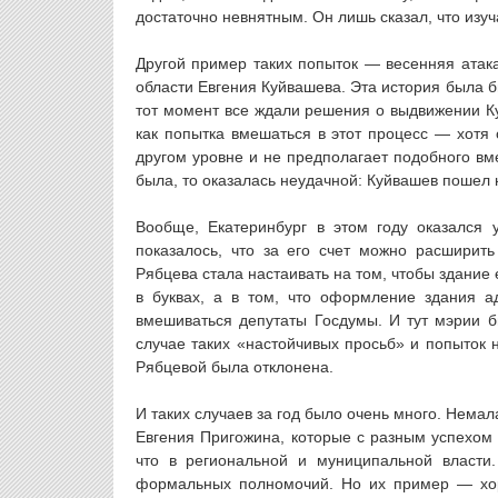
достаточно невнятным. Он лишь сказал, что изуча
Другой пример таких попыток — весенняя атак
области Евгения Куйвашева. Эта история была б
тот момент все ждали решения о выдвижении К
как попытка вмешаться в этот процесс — хотя 
другом уровне и не предполагает подобного вм
была, то оказалась неудачной: Куйвашев пошел 
Вообще, Екатеринбург в этом году оказался 
показалось, что за его счет можно расширит
Рябцева стала настаивать на том, чтобы здание 
в буквах, а в том, что оформление здания а
вмешиваться депутаты Госдумы. И тут мэрии б
случае таких «настойчивых просьб» и попыток 
Рябцевой была отклонена.
И таких случаев за год было очень много. Нема
Евгения Пригожина, которые с разным успехом 
что в региональной и муниципальной власти.
формальных полномочий. Но их пример — хор