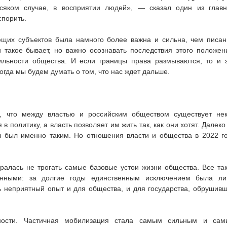
всяком случае, в восприятии людей», — сказал один из глав
спорить.
ющих субъектов была намного более важна и сильна, чем писа
такое бывает, но важно осознавать последствия этого положен
бильности общества. И если границы права размываются, то и 
когда мы будем думать о том, что нас ждет дальше.
, что между властью и российским обществом существует не
политику, а власть позволяет им жить так, как они хотят. Далеко
он был именно таким. Но отношения власти и общества в 2022 г
аралась не трогать самые базовые устои жизни общества. Все та
нными: за долгие годы единственным исключением была л
 неприятный опыт и для общества, и для государства, обрушив
ости. Частичная мобилизация стала самым сильным и сам