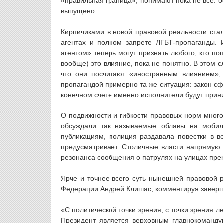
«правильная граница», понимают пока не все: 
выпущено.
Кирпичиками в новой правовой реальности стал
агентах и полном запрете ЛГБТ-пропаганды. 
агентом» теперь могут признать любого, кто по
вообще) это влияние, пока не понятно. В этом с
что они посчитают «иностранным влиянием», 
пропагандой примерно та же ситуация: закон сф
конечном счете именно исполнители будут приним
О подвижности и гибкости правовых норм много
обсуждали так называемые облавы на мобил
публикациям, полиция раздавала повестки в в
предусматривает. Столичные власти напрямую 
резонанса сообщения о патрулях на улицах пре
Ярче и точнее всего суть нынешней правовой 
Федерации Андрей Клишас, комментируя заверше
«С политической точки зрения, с точки зрения л
Президент является верховным главнокоманду