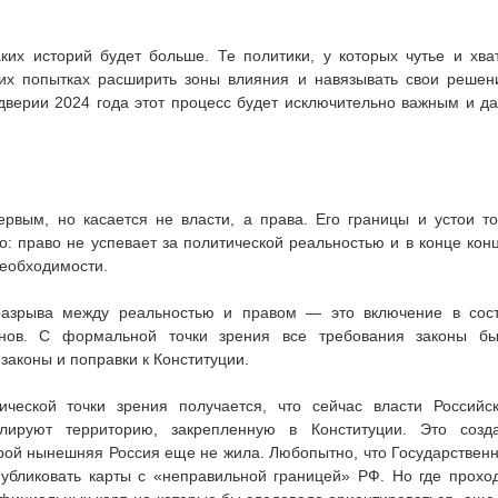
ких историй будет больше. Те политики, у которых чутье и хва
оих попытках расширить зоны влияния и навязывать свои решен
дверии 2024 года этот процесс будет исключительно важным и д
ервым, но касается не власти, а права. Его границы и устои т
о: право не успевает за политической реальностью и в конце кон
необходимости.
разрыва между реальностью и правом — это включение в сос
онов. С формальной точки зрения все требования законы б
аконы и поправки к Конституции.
ческой точки зрения получается, что сейчас власти Российс
лируют территорию, закрепленную в Конституции. Это созд
рой нынешняя Россия еще не жила. Любопытно, что Государствен
убликовать карты с «неправильной границей» РФ. Но где прохо