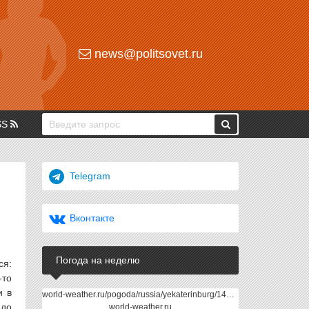
news@politsovet.ru
SS
Telegram
Вконтакте
Погода на неделю
ся:
-то
и в
world-weather.ru/pogoda/russia/yekaterinburg/14days/
 до
world-weather.ru