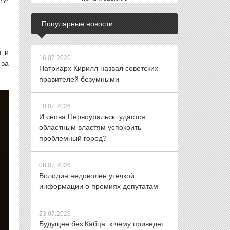
Популярные новости
и и
16.07.2026
 за
Патриарх Кирилл назвал советских
правителей безумными
10.07.2026
И снова Первоуральск: удастся
областным властям успокоить
проблемный город?
08.07.2026
Володин недоволен утечкой
информации о премиях депутатам
23.07.2026
Будущее без Кабца: к чему приведет