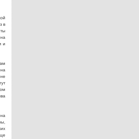
кой
з в
яты
 на
и и
кам
нна
 не
гут
ном
ива
ена
ны,
ких
еще