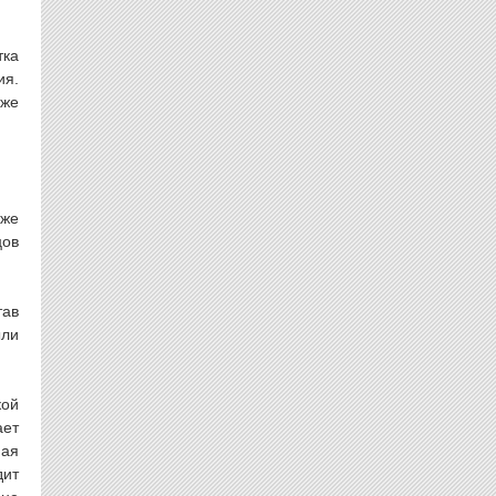
тка
ия.
аже
оже
цов
тав
ыли
кой
ает
ная
дит