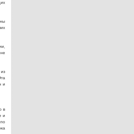
щих
аны
ших
ии,
 не
 из
Эта
н и
о в
е и
 по
ока