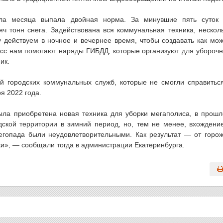
ала месяца выпала двойная норма. За минувшие пять суток
ч тонн снега. Задействована вся коммунальная техника, нескол
 действуем в ночное и вечернее время, чтобы создавать как мо
есс нам помогают наряды ГИБДД, которые организуют для убороч
ик.
й городских коммунальных служб, которые не смогли справитьс
я 2022 года.
была приобретена новая техника для уборки мегаполиса, в прош
ской территории в зимний период, но, тем не менее, вхождени
егопада были неудовлетворительными. Как результат — от горо
ки», — сообщали тогда в администрации Екатеринбурга.