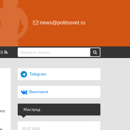
news@politsovet.ru
SS
Telegram
Вконтакте
Мастрид
его
и.
25.07.2026