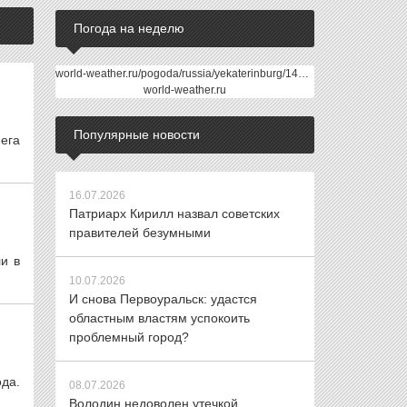
Погода на неделю
world-weather.ru/pogoda/russia/yekaterinburg/14days/
world-weather.ru
Популярные новости
ега
16.07.2026
Патриарх Кирилл назвал советских
правителей безумными
и в
10.07.2026
И снова Первоуральск: удастся
областным властям успокоить
проблемный город?
да.
08.07.2026
Володин недоволен утечкой