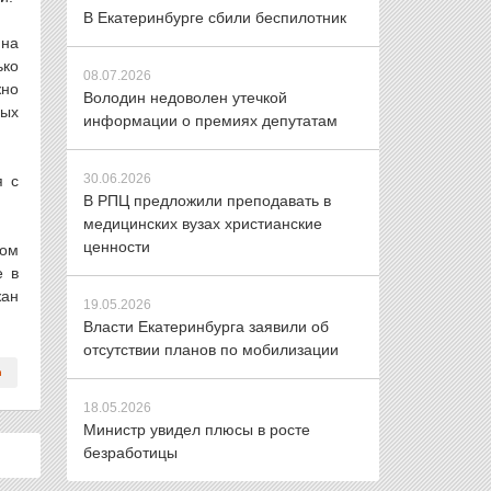
В Екатеринбурге сбили беспилотник
 на
ько
08.07.2026
жно
Володин недоволен утечкой
ных
информации о премиях депутатам
30.06.2026
я с
В РПЦ предложили преподавать в
медицинских вузах христианские
ценности
лом
е в
жан
19.05.2026
Власти Екатеринбурга заявили об
отсутствии планов по мобилизации
18.05.2026
Министр увидел плюсы в росте
безработицы