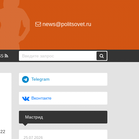
news@politsovet.ru
SS
Telegram
Вконтакте
Мастрид
022
25.07.2026