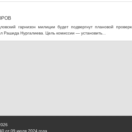
ОРОВ
ловский гарнизон милиции будет подвергнут плановой проверк
ел Рашида Нургалиева. Цель комиссии — установить...
2026
0 от 09 июля 2024 года.