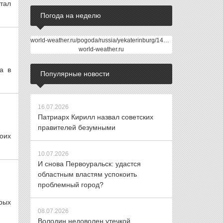
тал
Погода на неделю
world-weather.ru/pogoda/russia/yekaterinburg/14days/
world-weather.ru
а в
Популярные новости
16.07.2026
Патриарх Кирилл назвал советских
правителей безумными
оих
10.07.2026
И снова Первоуральск: удастся
областным властям успокоить
проблемный город?
рых
08.07.2026
Володин недоволен утечкой