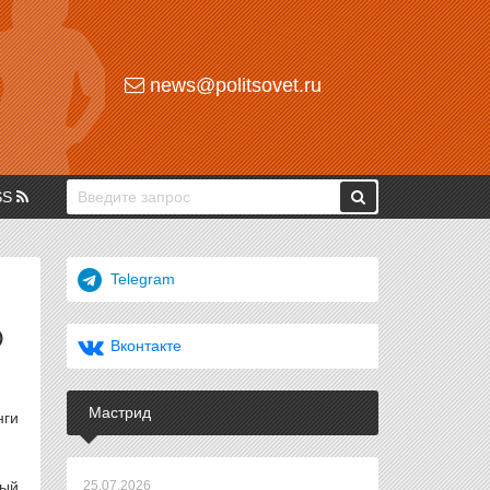
news@politsovet.ru
SS
Telegram
О
Вконтакте
Мастрид
нги
рый
25.07.2026