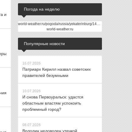
Погода на неделю
та и
world-weather.ru/pogoda/russia/yekaterinburg/14days/
world-weather.ru
Популярные новости
еры
16.07.2026
Патриарх Кирилл назвал советских
правителей безумными
10.07.2026
ния
И снова Первоуральск: удастся
областным властям успокоить
проблемный город?
08.07.2026
Володин недоволен утечкой