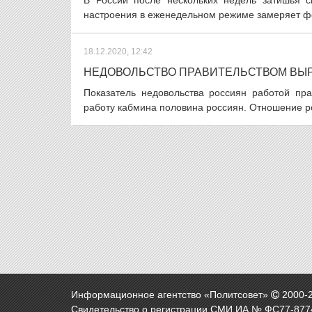
В России после нескольких недель затишья 
настроения в еженедельном режиме замеряет фо
18.12.2020, 12:42
НЕДОВОЛЬСТВО ПРАВИТЕЛЬСТВОМ ВЫР
Показатель недовольства россиян работой пра
работу кабмина половина россиян. Отношение ро
Информационное агентство «Политсовет»
2000-
Свидетельство о регистрации СМИ ИА № ФС77-8774