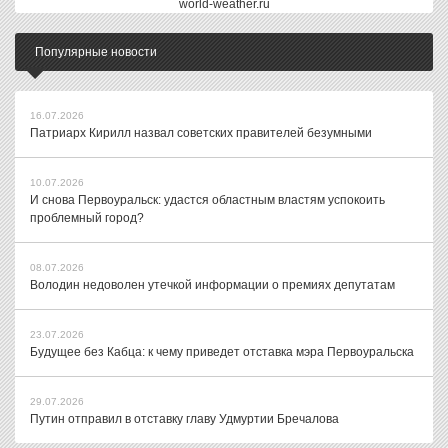
world-weather.ru
Популярные новости
16.07.2026
Патриарх Кирилл назвал советских правителей безумными
10.07.2026
И снова Первоуральск: удастся областным властям успокоить
проблемный город?
08.07.2026
Володин недоволен утечкой информации о премиях депутатам
23.07.2026
Будущее без Кабца: к чему приведет отставка мэра Первоуральска
29.07.2026
Путин отправил в отставку главу Удмуртии Бречалова