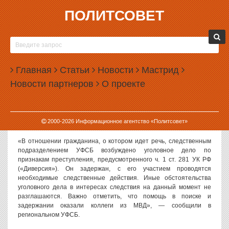
ПОЛИТСОВЕТ
30.09.2022, 15:35
ФСБ СООБЩИЛА О ПОИМКЕ ДИВЕРСАНТА В
СВЕРДЛОВСКОЙ ОБЛАСТИ
Главная
Статьи
Новости
Мастрид
В Свердловской области ФСБ задержала мужчину, которого
Новости партнеров
О проекте
подозревают в подготовке диверсии на железной дороге.
Как
сообщает
ТАСС, мужчина, по версии следствия, собирался
взорвать железнодорожные пути на перегоне «Реж -
2000-
2026
Информационное агентство «Политсовет»
Стриганово».
«В отношении гражданина, о котором идет речь, следственным
подразделением УФСБ возбуждено уголовное дело по
признакам преступления, предусмотренного ч. 1 ст. 281 УК РФ
(«Диверсия»). Он задержан, с его участием проводятся
необходимые следственные действия. Иные обстоятельства
уголовного дела в интересах следствия на данный момент не
разглашаются. Важно отметить, что помощь в поиске и
задержании оказали коллеги из МВД», — сообщили в
региональном УФСБ.