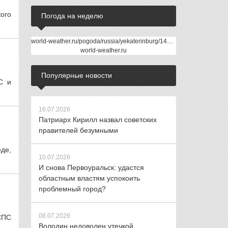
ого
Погода на неделю
world-weather.ru/pogoda/russia/yekaterinburg/14days/
world-weather.ru
Популярные новости
С и
16.07.2026
Патриарх Кирилл назвал советских
правителей безумными
еде,
10.07.2026
И снова Первоуральск: удастся
областным властям успокоить
проблемный город?
08.07.2026
СПС
Володин недоволен утечкой