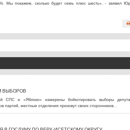
%. Мы покажем, сколько будет семь плюс шесть», - заявил Ю
М ВЫБОРОВ
тий СПС и «Яблоко» намерены бойкотировать выборы депута
в партий, местные отделения призовут своих сторонников...
Я В ГОСДУМУ ПО ВЕРХ-ИСЕТСКОМУ ОКРУГУ