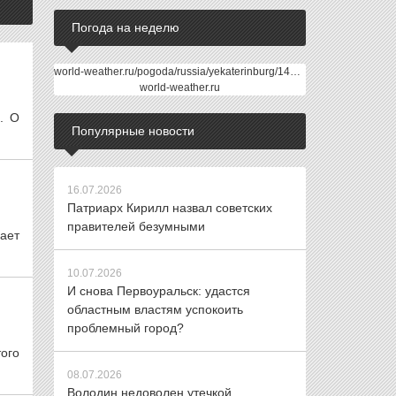
Погода на неделю
world-weather.ru/pogoda/russia/yekaterinburg/14days/
world-weather.ru
. О
Популярные новости
16.07.2026
Патриарх Кирилл назвал советских
правителей безумными
ает
10.07.2026
И снова Первоуральск: удастся
областным властям успокоить
проблемный город?
ого
08.07.2026
Володин недоволен утечкой