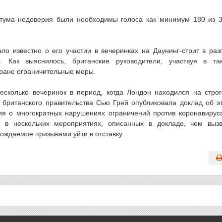
отума недоверия были необходимы голоса как минимум 180 из 
ало известно о его участии в вечеринках на Даунинг-стрит в раз
 Как выяснилось, британские руководители, участвуя в та
тране ограничительные меры.
есколько вечеринок в период, когда Лондон находился на стро
 британского правительства Сью Грей опубликовала доклад об э
ия о многократных нарушениях ограничений против коронавирус
 в нескольких мероприятиях, описанных в докладе, чем выз
вождаемое призывами уйти в отставку.