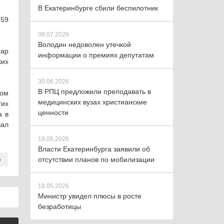
В Екатеринбурге сбили беспилотник
359
08.07.2026
Володин недоволен утечкой
гар
информации о премиях депутатам
ких
30.06.2026
В РПЦ предложили преподавать в
гом
медицинских вузах христианские
тих
ценности
а в
вал
19.05.2026
Власти Екатеринбурга заявили об
отсутствии планов по мобилизации
18.05.2026
Министр увидел плюсы в росте
безработицы