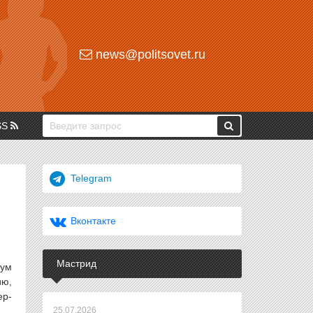
news@politsovet.ru
SS
Telegram
Вконтакте
Мастрид
тум
ию,
ер-
25.07.2026