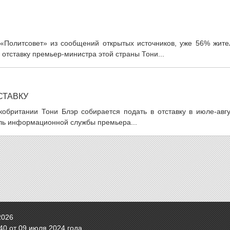
А «Политсовет» из сообщений открытых источников, уже 56% жите
тставку премьер-министра этой страны Тони...
СТАВКУ
кобритании Тони Блэр собирается подать в отставку в июле-авгу
ль информационной службы премьера...
2026
0 от 09 июля 2024 года.