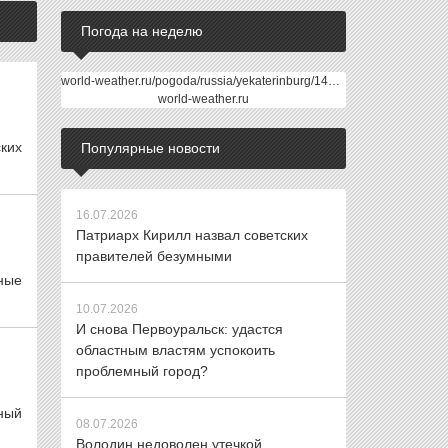
Погода на неделю
world-weather.ru/pogoda/russia/yekaterinburg/14days/
world-weather.ru
ких
Популярные новости
16.07.2026
Патриарх Кирилл назвал советских
правителей безумными
ные
10.07.2026
И снова Первоуральск: удастся
областным властям успокоить
проблемный город?
ный
08.07.2026
Володин недоволен утечкой