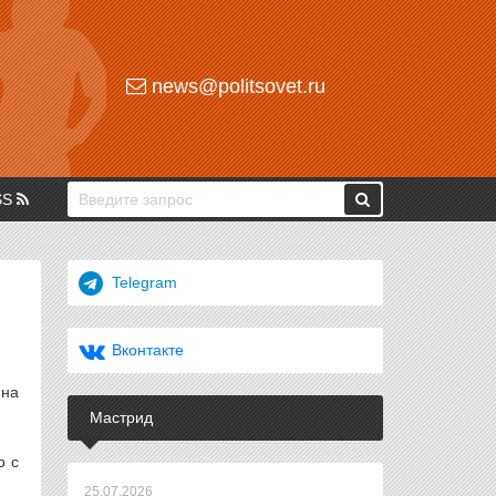
news@politsovet.ru
SS
Telegram
Вконтакте
 на
Мастрид
о с
25.07.2026