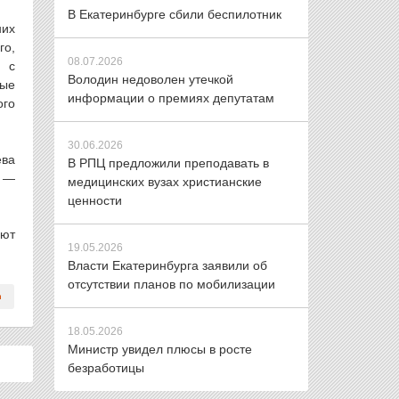
В Екатеринбурге сбили беспилотник
них
го,
08.07.2026
ы с
Володин недоволен утечкой
ные
информации о премиях депутатам
ого
30.06.2026
ева
В РПЦ предложили преподавать в
а —
медицинских вузах христианские
ценности
уют
19.05.2026
Власти Екатеринбурга заявили об
отсутствии планов по мобилизации
18.05.2026
Министр увидел плюсы в росте
безработицы