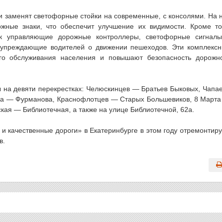
 заменят светофорные стойки на современные, с консолями. На 
ожные знаки, что обеспечит улучшение их видимости. Кроме то
ак управляющие дорожные контроллеры, светофорные сигнал
дупреждающие водителей о движении пешеходов. Эти комплекс
го обслуживания населения и повышают безопасность дорожн
 на девяти перекрестках: Челюскинцев — Братьев Быковых, Чапа
ва — Фурманова, Краснофлотцев — Старых Большевиков, 8 Март
ая — Библиотечная, а также на улице Библиотечной, 62а.
 и качественные дороги» в Екатеринбурге в этом году отремонтир
в.