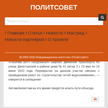
ПОЛИТСОВЕТ
05.05.2022, 11:14
В ЕКАТЕРИНБУРГЕ ЗАКРОЮТ ДВИЖЕНИЕ ПО
УЛИЦЕ ДАГЕСТАНСКОЙ
Главная
Статьи
Новости
Мастрид
В Екатеринбурге на три недели закроют движение транспорта по
Новости партнеров
О проекте
улице Дагестанской на Химмаше.
Как сообщают в пресс-службе городской администрации, улицу
перекроют в конце мая 2022 года из-за прокладки трубопровода.
2000-
2026
Информационное агентство «Политсовет»
«Рабочие МУП «Водоканал» закроют движение транспорта по
улице Дагестанской в районе дома № 41 литер 3 с 23 мая по 14
июня 2022 года. Перекрытие на данном участке связано с
проведением работ по строительству сетей водоснабжения», —
говорится в сообщении.
Автомобилистам на это время придется искать пути объезда.