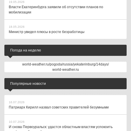
19.05.2026
Власти Екатеринбурга заявили об отсутствии планов по
мобилизации
18.05.2026
Министр увидел плюсы в росте безработицы
Погода на неделю
world-weather.ru/pogoda/russia/yekaterinburg/14days/
world-weather.ru
Популярные новости
16.07.2026
Патриарх Кирилл назвал советских правителей безумными
10.07.2026
И снова Первоуральск: удастся областным властям успокоить