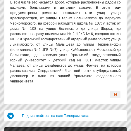
В том числе это касается дорог, которые расположены рядом со
школами, больницами и детскими садами. В этом году
предусмотрены ремонты нескольких таки улиц: улица
Краснофлотцев, от улицы Старых Большевиков до переулка
Черноморского, на которой находится школа № 107; участок от
дома № 108 на улице Белинского до улицы Щорса, где
расположены сразу поликлиника № 2 ЦГКБ № 6, средняя школа
№ 17 и Уральский государственный аграрный университет; улица
Луначарского, от улицы Малышева до улицы Первомайской
(поликлиника № 2 ЦГБ № 7); улица Куйбышева, от Московской до
Белинского, где «соседствуют» Уральский государственный
горный университет и детский сад № 301; участок улицы
Чапаева, от улицы Декабристов до улицы Фрунзе, на котором
расположились Свердловский областной противотуберкулезный
диспансер и одно из зданий Уральского федерального
университета.
Подписывайтесь на наш Телеграм-канал