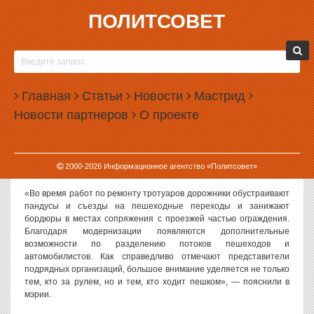
ПОЛИТСОВЕТ
15.04.2022, 15:30
ДОРОГИ В ЕКАТЕРИНБУРГЕ СДЕЛАЮТ БОЛЕЕ
УДОБНЫМИ ДЛЯ ПЕШЕХОДОВ
Главная
Статьи
Новости
Мастрид
Дороги, которые в этом году будут ремонтировать в рамках
Новости партнеров
О проекте
федерального проекта, станут удобнее для пешеходов,
инвалидов и детских колясок.
Как сообщили в пресс-службе городской администрации, речь
2000-
2026
Информационное агентство «Политсовет»
идет о таких элементах благоустройства, как пандусы и съезды.
«Во время работ по ремонту тротуаров дорожники обустраивают
пандусы и съезды на пешеходные переходы и занижают
бордюры в местах сопряжения с проезжей частью ограждения.
Благодаря модернизации появляются дополнительные
возможности по разделению потоков пешеходов и
автомобилистов. Как справедливо отмечают представители
подрядных организаций, большое внимание уделяется не только
тем, кто за рулем, но и тем, кто ходит пешком», — пояснили в
мэрии.