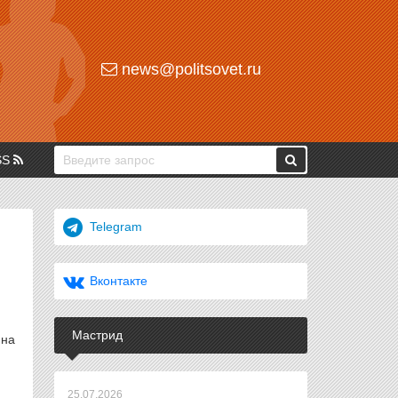
news@politsovet.ru
SS
Telegram
Вконтакте
Мастрид
 на
25.07.2026