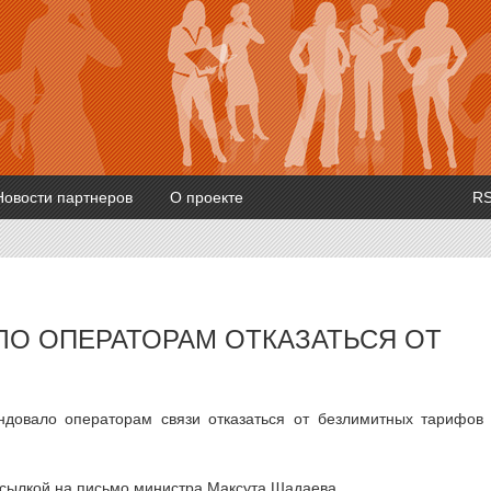
Новости партнеров
О проекте
R
О ОПЕРАТОРАМ ОТКАЗАТЬСЯ ОТ
довало операторам связи отказаться от безлимитных тарифов
сылкой на письмо министра Максута Шадаева.