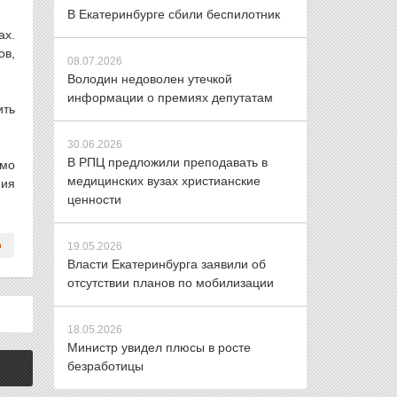
В Екатеринбурге сбили беспилотник
ах.
ов,
08.07.2026
Володин недоволен утечкой
информации о премиях депутатам
ить
30.06.2026
В РПЦ предложили преподавать в
имо
медицинских вузах христианские
ния
ценности
19.05.2026
Власти Екатеринбурга заявили об
отсутствии планов по мобилизации
18.05.2026
Министр увидел плюсы в росте
безработицы