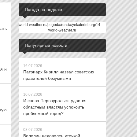
Погода на неделю
world-weather.ru/pogoda/russia/yekaterinburg/14days/
вать
world-weather.ru
Популярные новости
16.07.2026
ия и
Патриарх Кирилл назвал советских
правителей безумными
10.07.2026
И снова Первоуральск: удастся
областным властям успокоить
ную
проблемный город?
08.07.2026
Володин недоволен утечкой