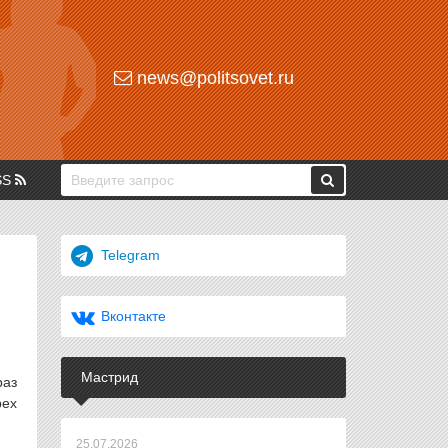
news@politsovet.ru
SS
Telegram
Вконтакте
Мастрид
раз
рех
25.07.2026