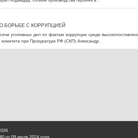
ерал Ходайдад. Объем производства героина в...
О БОРЬБЕ С КОРРУПЦИЕЙ
ысячи уголовных дел по фактам коррупции среди высокопоставлен
 комитета при Прокуратуре РФ (СКП) Александр...
2026
0 от 09 июля 2024 года.