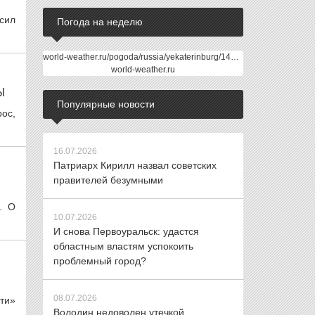
осил
Погода на неделю
world-weather.ru/pogoda/russia/yekaterinburg/14days/
world-weather.ru
Ы
Популярные новости
ос,
16.07.2026
Патриарх Кирилл назвал советских
правителей безумными
. О
10.07.2026
И снова Первоуральск: удастся
областным властям успокоить
проблемный город?
08.07.2026
сти»
Володин недоволен утечкой