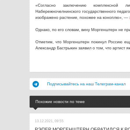
«Согласно заключению комплексной линг
Набережночелнинского государственного педаго
изображено растение, похожее на коноплю», —
Однако, по его словам, вину Моргенштерн не пр
Отметим, что Моргенштерн покинул Россию еще 
Александр Бастрыкин заявил о том, что артист я
Подписывайтесь на наш Телеграм-канал
Похожие новости по теме
13.12.2021, 09:55
РЭПЕР МОРГЕНШТЕРН ОБРАТИЛСЯ К 