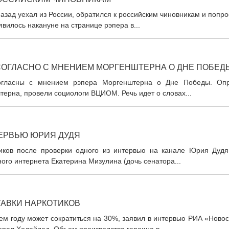
азад уехал из России, обратился к российским чиновникам и попр
вилось накануне на странице рэпера в...
СОГЛАСНО С МНЕНИЕМ МОРГЕНШТЕРНА О ДНЕ ПОБЕД
огласны с мнением рэпера Моргенштерна о Дне Победы. Опр
рна, провели социологи ВЦИОМ. Речь идет о словах...
ТЕРВЬЮ ЮРИЯ ДУДЯ
иков после проверки одного из интервью на канале Юрия Дудя
ого интернета Екатерина Мизулина (дочь сенатора...
ТАВКИ НАРКОТИКОВ
ем году может сократиться на 30%, заявил в интервью РИА «Ново