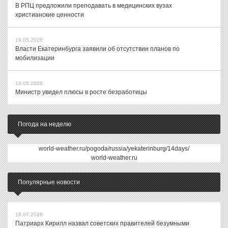
В РПЦ предложили преподавать в медицинских вузах
христианские ценности
19.05.2026
Власти Екатеринбурга заявили об отсутствии планов по
мобилизации
18.05.2026
Министр увидел плюсы в росте безработицы
Погода на неделю
world-weather.ru/pogoda/russia/yekaterinburg/14days/
world-weather.ru
Популярные новости
16.07.2026
Патриарх Кирилл назвал советских правителей безумными