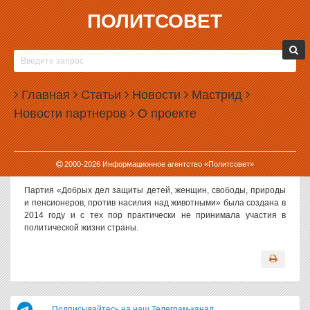
ПОЛИТСОВЕТ
09.02.2022, 13:01
В РОССИИ СТАЛО НА ОДНУ ПАРТИЮ МЕНЬШЕ
Число официально зарегистрированных в России политических
Главная
Статьи
Новости
Мастрид
партий сократилось. Верховный суд РФ ликвидировал
Новости партнеров
О проекте
политическую партию «Добрых дел, защиты детей, женщин,
свободы, природы и пенсионеров, против насилия над
животными». Решение было принято по иску министерства
юстиции. Причиной иска называют систематическое неучастие
2000-
2026
Информационное агентство «Политсовет»
партии в выборах.
Партия «Добрых дел защиты детей, женщин, свободы, природы
и пенсионеров, против насилия над животными» была создана в
2014 году и с тех пор практически не принимала участия в
политической жизни страны.
Подписывайтесь на наш Телеграм-канал