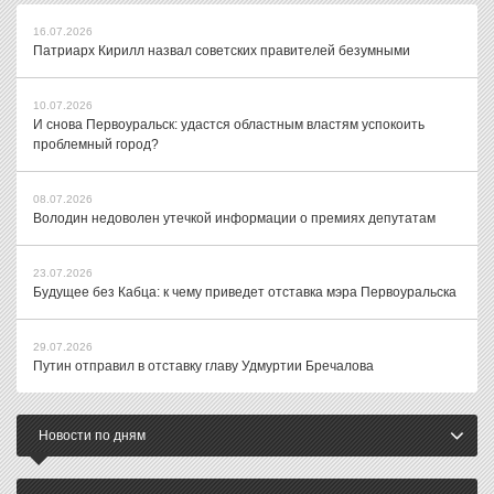
16.07.2026
Патриарх Кирилл назвал советских правителей безумными
10.07.2026
И снова Первоуральск: удастся областным властям успокоить
проблемный город?
08.07.2026
Володин недоволен утечкой информации о премиях депутатам
23.07.2026
Будущее без Кабца: к чему приведет отставка мэра Первоуральска
29.07.2026
Путин отправил в отставку главу Удмуртии Бречалова
Новости по дням