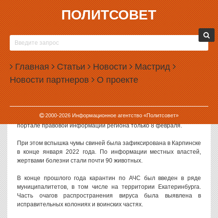
ПОЛИТСОВЕТ
09.02.2022, 11:44
В СВЕРДЛОВСКОЙ ОБЛАСТИ СНОВА ВВОДЯТ
РЕЖИМ ЧС ИЗ-ЗА ЧУМЫ СВИНЕЙ
Главная
Статьи
Новости
Мастрид
В двух муниципалитетах Свердловской области введен режим ЧС
Новости партнеров
О проекте
из-за новой вспышки африканской чумы свиней.
Согласно распоряжению, которое подписал губернатор Евгений
Куйвашев, режим ЧС введен с 1 февраля в Карпинске и
2000-
2026
Информационное агентство «Политсовет»
Краснотурьинске. Документ об этом появился на официальном
портале правовой информации региона только 8 февраля.
При этом вспышка чумы свиней была зафиксирована в Карпинске
в конце января 2022 года. По информации местных властей,
жертвами болезни стали почти 90 животных.
В конце прошлого года карантин по АЧС был введен в ряде
муниципалитетов, в том числе на территории Екатеринбурга.
Часть очагов распространения вируса была выявлена в
исправительных колониях и воинских частях.