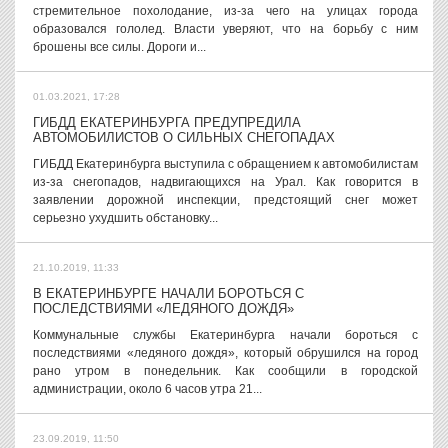
стремительное похолодание, из-за чего на улицах города
образовался гололед. Власти уверяют, что на борьбу с ним
брошены все силы. Дороги и...
01.03.2021, 17:28
ГИБДД ЕКАТЕРИНБУРГА ПРЕДУПРЕДИЛА
АВТОМОБИЛИСТОВ О СИЛЬНЫХ СНЕГОПАДАХ
ГИБДД Екатеринбурга выступила с обращением к автомобилистам
из-за снегопадов, надвигающихся на Урал. Как говорится в
заявлении дорожной инспекции, предстоящий снег может
серьезно ухудшить обстановку...
21.10.2019, 11:33
В ЕКАТЕРИНБУРГЕ НАЧАЛИ БОРОТЬСЯ С
ПОСЛЕДСТВИЯМИ «ЛЕДЯНОГО ДОЖДЯ»
Коммунальные службы Екатеринбурга начали бороться с
последствиями «ледяного дождя», который обрушился на город
рано утром в понедельник. Как сообщили в городской
администрации, около 6 часов утра 21...
23.09.2019, 11:50