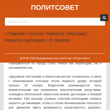
ПОЛИТСОВЕТ
01.12.2021, 11:52
ГИБДД ОБРАТИЛАСЬ К ЕКАТЕРИНБУРЖЦАМ
ИЗ-ЗА ЛЕДЯНОГО ДОЖДЯ
Главная
Статьи
Новости
Мастрид
В Екатеринбурге ГИБДД выступила с обращением к жителям
Новости партнеров
О проекте
города из-за ледяного дождя, который прошел в городе
накануне.
Утром 1 декабря 2021 года на улицах образовался сильный
2000-
2026
Информационное агентство «Политсовет»
гололед, вызванный дождем и ночным похолоданием.
Передвигаться по городу стало тяжело как пешеходам, так и
автомобилистам.
«Дорожная обстановка в областном центре осложнилась в связи
с образованием гололеда после ледяного дождя, который
прошел 30 ноября. Водителям рекомендуется быть
внимательными при управлении транспортными средствами,
соблюдать безопасный скоростной режим, дистанцию и боковой
интервал. При проезде сложных участков необходимо снижать
скорость до минимума, чтобы в случае возникновения опасности
для движения иметь возможность предотвратить дорожно-