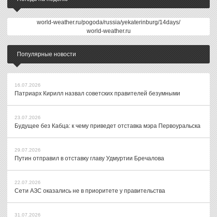
world-weather.ru/pogoda/russia/yekaterinburg/14days/
world-weather.ru
Популярные новости
16.07.2026
Патриарх Кирилл назвал советских правителей безумными
23.07.2026
Будущее без Кабца: к чему приведет отставка мэра Первоуральска
29.07.2026
Путин отправил в отставку главу Удмуртии Бречалова
22.07.2026
Сети АЗС оказались не в приоритете у правительства
31.07.2026