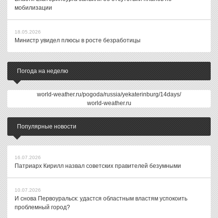
мобилизации
18.05.2026
Министр увидел плюсы в росте безработицы
Погода на неделю
world-weather.ru/pogoda/russia/yekaterinburg/14days/
world-weather.ru
Популярные новости
16.07.2026
Патриарх Кирилл назвал советских правителей безумными
10.07.2026
И снова Первоуральск: удастся областным властям успокоить
проблемный город?