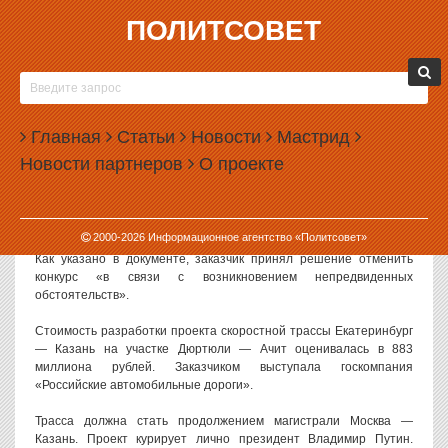
ПОЛИТСОВЕТ
13.08.2021, 12:38
ПРОЕКТИРОВАНИЕ УЧАСТКА ТРАССЫ
ЕКАТЕРИНБУРГ — КАЗАНЬ НЕОЖИДАННО
Главная
ОТМЕНИЛИ
Статьи
Новости
Мастрид
Новости партнеров
О проекте
Конкурс на проектирование участка скоростной автотрассы
Екатеринбург — Казань неожиданно отменен. Речь идет о части
трассы, проходящей через Свердловскую область.
2000-
2026
Информационное агентство «Политсовет»
Информация об отмене торгов размещена на сайте госзакупок.
Как указано в документе, заказчик принял решение отменить
конкурс «в связи с возникновением непредвиденных
обстоятельств».
Стоимость разработки проекта скоростной трассы Екатеринбург
— Казань на участке Дюртюли — Ачит оценивалась в 883
миллиона рублей. Заказчиком выступала госкомпания
«Российские автомобильные дороги».
Трасса должна стать продолжением магистрали Москва —
Казань. Проект курирует лично президент Владимир Путин.