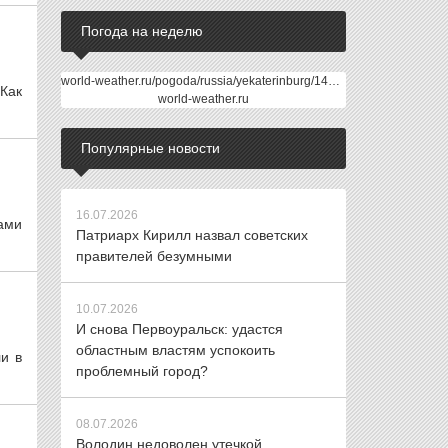
Погода на неделю
world-weather.ru/pogoda/russia/yekaterinburg/14days/
Как
world-weather.ru
Популярные новости
16.07.2026
гами
Патриарх Кирилл назвал советских
правителей безумными
10.07.2026
И снова Первоуральск: удастся
областным властям успокоить
и в
проблемный город?
08.07.2026
Володин недоволен утечкой