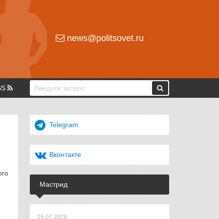
news@politsovet.ru
SS
Telegram
Вконтакте
ого
Мастрид
25.07.2026