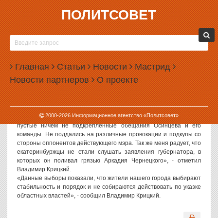
ПОЛИТСОВЕТ
22.12.2003, 13:45
ВЫБРАВ ЧЕРНЕЦКОГО, ЕКАТЕРИНБУРЖЦЫ
ВЫБРАЛИ СТАБИЛЬНОСТЬ
Главная
Статьи
Новости
Мастрид
«Выбрав Чернецкого, екатеринбуржцы выбрали стабильность», -
Новости партнеров
О проекте
заявил ИА «Политсовет» депутат областной Думы Владимир
Крицкий, комментируя победу Аркадия Чернецкого на выборах
мэра.
«Я очень удовлетворен тем, что жители Екатеринбурга сделали
2000-
2026
Информационное агентство «Политсовет»
правильный выбор. Я очень рад, что горожане не купились на
пустые ничем не подкрепленные обещания Осинцева и его
команды. Не поддались на различные провокации и подкупы со
стороны оппонентов действующего мэра. Так же меня радует, что
екатеринбуржцы не стали слушать заявления губернатора, в
которых он поливал грязью Аркадия Чернецкого», - отметил
Владимир Крицкий.
«Данные выборы показали, что жители нашего города выбирают
стабильность и порядок и не собираются действовать по указке
областных властей», - сообщил Владимир Крицкий.