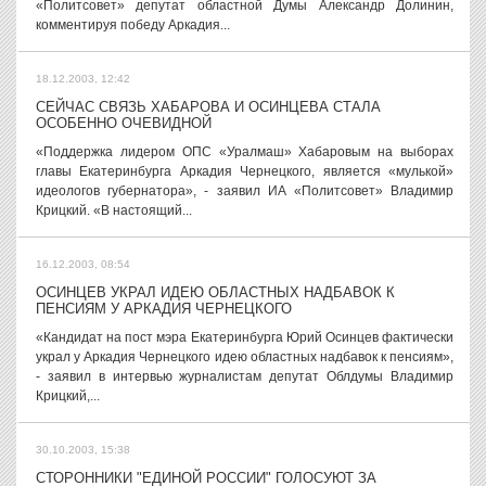
«Политсовет» депутат областной Думы Александр Долинин,
комментируя победу Аркадия...
18.12.2003, 12:42
СЕЙЧАС СВЯЗЬ ХАБАРОВА И ОСИНЦЕВА СТАЛА
ОСОБЕННО ОЧЕВИДНОЙ
«Поддержка лидером ОПС «Уралмаш» Хабаровым на выборах
главы Екатеринбурга Аркадия Чернецкого, является «мулькой»
идеологов губернатора», - заявил ИА «Политсовет» Владимир
Крицкий. «В настоящий...
16.12.2003, 08:54
ОСИНЦЕВ УКРАЛ ИДЕЮ ОБЛАСТНЫХ НАДБАВОК К
ПЕНСИЯМ У АРКАДИЯ ЧЕРНЕЦКОГО
«Кандидат на пост мэра Екатеринбурга Юрий Осинцев фактически
украл у Аркадия Чернецкого идею областных надбавок к пенсиям»,
- заявил в интервью журналистам депутат Облдумы Владимир
Крицкий,...
30.10.2003, 15:38
СТОРОННИКИ "ЕДИНОЙ РОССИИ" ГОЛОСУЮТ ЗА