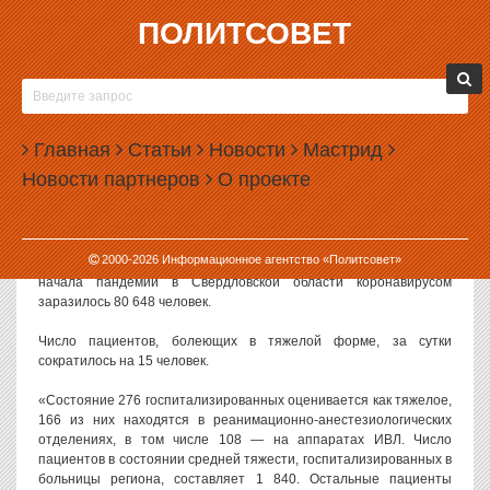
ПОЛИТСОВЕТ
18.03.2021, 13:23
В СВЕРДЛОВСКОЙ ОБЛАСТИ ПОДТВЕРДИЛИ
166 НОВЫХ СЛУЧАЕВ COVID-19 ЗА СУТКИ
Главная
Статьи
Новости
Мастрид
В Свердловской области за сутки официально подтверждено 166
Новости партнеров
О проекте
новых случаев заражения коронавирусом. Это на 3 случая
меньше, чем днем ранее.
По данным областного оперативного штаба на 18 марта 2021
2000-
2026
Информационное агентство «Политсовет»
года, 49 новых случаев зафиксировано в Екатеринбурге. Всего с
начала пандемии в Свердловской области коронавирусом
заразилось 80 648 человек.
Число пациентов, болеющих в тяжелой форме, за сутки
сократилось на 15 человек.
«Состояние 276 госпитализированных оценивается как тяжелое,
166 из них находятся в реанимационно-анестезиологических
отделениях, в том числе 108 — на аппаратах ИВЛ. Число
пациентов в состоянии средней тяжести, госпитализированных в
больницы региона, составляет 1 840. Остальные пациенты