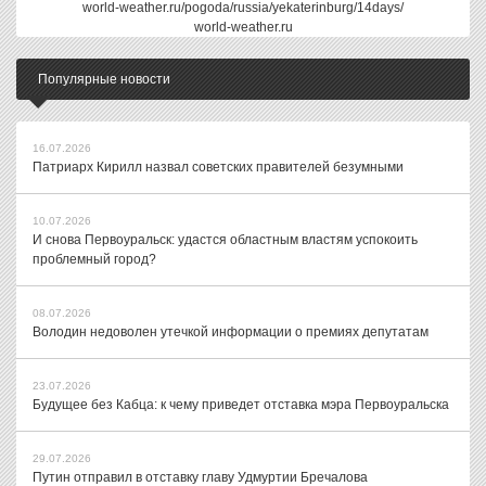
world-weather.ru/pogoda/russia/yekaterinburg/14days/
world-weather.ru
Популярные новости
16.07.2026
Патриарх Кирилл назвал советских правителей безумными
10.07.2026
И снова Первоуральск: удастся областным властям успокоить
проблемный город?
08.07.2026
Володин недоволен утечкой информации о премиях депутатам
23.07.2026
Будущее без Кабца: к чему приведет отставка мэра Первоуральска
29.07.2026
Путин отправил в отставку главу Удмуртии Бречалова