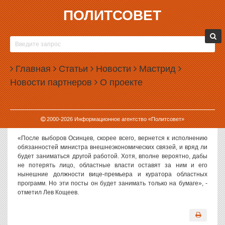
ПОЛИТСОВЕТ
22.12.2003, 09:14
ПРО ОСИНЦЕВА МОЖНО ЗАБЫТЬ
«Про Осинцева на ближайшие годы можно забыть», - заявил ИА
Главная
Статьи
Новости
Мастрид
«Политсовет» политолог Лев Кощеев.
Новости партнеров
О проекте
«Эти выборы показали, что невозможно без участия личности
создать яркий политический образ, - считает политолог, - Юрий
Осинцев не подходит для публичной деятельности, его личных
2000-
2026
Информационное агентство «Политсовет»
качеств не хватило для создания позитива вокруг него».
«После выборов Осинцев, скорее всего, вернется к исполнению
обязанностей министра внешнеэкономических связей, и вряд ли
будет заниматься другой работой. Хотя, вполне вероятно, дабы
не потерять лицо, областные власти оставят за ним и его
нынешние должности вице-премьера и куратора областных
программ. Но эти посты он будет занимать только на бумаге», -
отметил Лев Кощеев.