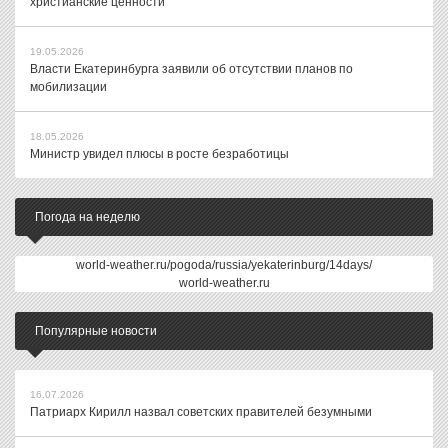
христианские ценности
19.05.2026
Власти Екатеринбурга заявили об отсутствии планов по
мобилизации
18.05.2026
Министр увидел плюсы в росте безработицы
Погода на неделю
world-weather.ru/pogoda/russia/yekaterinburg/14days/
world-weather.ru
Популярные новости
16.07.2026
Патриарх Кирилл назвал советских правителей безумными