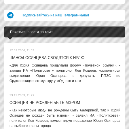
Подписывайтесь на наш Телеграм-канал
Похожие новости по теме
12.02.2004, 11:57
ШАНСЫ ОСИНЦЕВА СВОДЯТСЯ К НУЛЮ
«Для Юрия Осинцева придумали форму «почетной ссылки», -
заявил ИА «Политсовет» политолог Лев Кощеев, комментируя
выдвижение Юрия Осинцева, в депутаты ППЗС по
Орджоникидзевскому округу. «Однако и там...
23.12.2003, 11:29
ОСИНЦЕВ НЕ РОЖДЕН БЫТЬ МЭРОМ
«Как некоторые люди не рождены быть балериной, так и Юрий
Осинцев не рожден быть мэром», - заявил ИА «Политсовет»
политолог Лев Кощеев, комментируя поражение Юрия Осинцева
на выборах главы города. ...