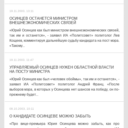
19.11.2003, 13:11
ОСИНЦЕВ ОСТАНЕТСЯ МИНИСТРОМ
ВНЕШНЕЭКОНОМИЧЕСКИХ СВЯЗЕЙ
«Юрий Осинцев как был министром внешнеэкономических связей,
так им и останется», - заявил ИА «Политсовет» политолог Лев
Кощеев, комментируя дальнейшую судьбу кандидата на пост мэра.
«Такому...
19.11.2003, 11:47
УПРАВЛЯЕМЫЙ ОСИНЦЕВ НУЖЕН ОБЛАСТНОЙ ВЛАСТИ
НА ПОСТУ МИНИСТРА
«Юрий Осинцев как был «человек обоймы», так им и останется», -
заявил ИА «Политсовет» политолог Андрей Франц. «После
выборов мэра, в которых у Осинцева нет шансов на победу, он по-
прежнему будет...
08.10.2003, 10:11
О КАНДИДАТЕ ОСИНЦЕВЕ МОЖНО ЗАБЫТЬ
«Про вице-премьера Юрия Осинцева можно забыть, как про