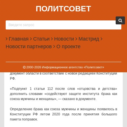
ПОЛИТСОВЕТ
05.03.2021, 15:45
В СВЕРДЛОВСКОЙ ОБЛАСТИ
ЗАКОНОДАТЕЛЬНО ПРОПИШУТ БРАК КАК
Главная
«СОЮЗ МУЖЧИНЫ И ЖЕНЩИНЫ»
Статьи
Новости
Мастрид
Новости партнеров
О проекте
В Устав Свердловской области будут внесены поправки,
определяющие брак как союз мужчины и женщины.
Проект поправок в Устав региона внесен на рассмотрение
2000-
2026
Информационное агентство «Политсовет»
областного Заксобрания. Они должны привести основной
документ области в соответствие с новой редакцией Конституции
РФ.
«Подпункт 1 статьи 112 после слов «отцовства и детства»
дополнить словами «содействуют защите института брака как
союза мужчины и женщины», — сказано в документе.
Определение брака как союза мужчины и женщины появилось в
Конституции РФ летом 2020 года после принятия большого
пакета поправок.