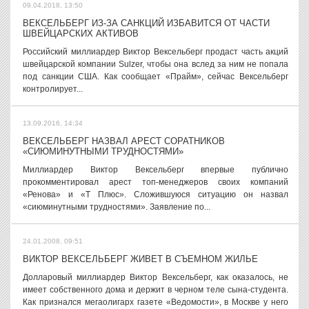
09.04.2018, 13:50
ВЕКСЕЛЬБЕРГ ИЗ-ЗА САНКЦИЙ ИЗБАВИТСЯ ОТ ЧАСТИ
ШВЕЙЦАРСКИХ АКТИВОВ
Российский миллиардер Виктор Вексельберг продаст часть акций
швейцарской компании Sulzer, чтобы она вслед за ним не попала
под санкции США. Как сообщает «Прайм», сейчас Вексельберг
контролирует...
13.09.2016, 14:34
ВЕКСЕЛЬБЕРГ НАЗВАЛ АРЕСТ СОРАТНИКОВ
«СИЮМИНУТНЫМИ ТРУДНОСТЯМИ»
Миллиардер Виктор Вексельберг впервые публично
прокомментировал арест топ-менеджеров своих компаний
«Ренова» и «Т Плюс». Сложившуюся ситуацию он назвал
«сиюминутными трудностями». Заявление по...
24.01.2008, 09:51
ВИКТОР ВЕКСЕЛЬБЕРГ ЖИВЕТ В СЪЕМНОМ ЖИЛЬЕ
Долларовый миллиардер Виктор Вексельберг, как оказалось, не
имеет собственного дома и держит в черном теле сына-студента.
Как признался мегаолигарх газете «Ведомости», в Москве у него