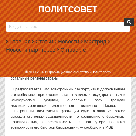
ПОЛИТСОВЕТ
27.11.2020, 14:20
ВЫДАЧА РОССИЯНАМ ЧИПИРОВАННЫХ
ПАСПОРТОВ НАЧНЕТСЯ С МОСКВЫ
Главная
Статьи
Новости
Мастрид
МВД анонсировало переход на выдачу россиянам электронных
Новости партнеров
О проекте
паспортов. Первыми такие паспорта получат жители Москвы.
Как сообщает пресс-служба МВД, министерство уже
договорилось о выдаче электронных паспортов с правительством
2000-
2026
Информационное агентство «Политсовет»
Москвы. Вслед за столицей практику распространят и на
остальные регионы страны.
«Предполагается, что электронный паспорт, как и дополняющее
его мобильное приложение, станет ключом к государственным и
коммерческим услугам, обеспечит всех граждан
квалифицированной электронной подписью. Паспорт с
электронным носителем информации будет отличаться более
высокой степенью защищенности по сравнению с бумажным,
практичностью, износостойкостью, а при утере появится
возможность его быстрой блокировки», — сообщили в МВД.