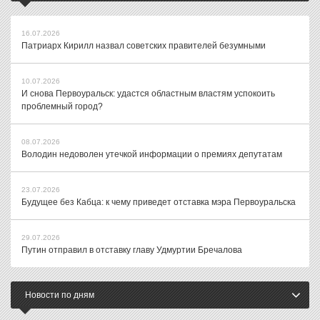
16.07.2026
Патриарх Кирилл назвал советских правителей безумными
10.07.2026
И снова Первоуральск: удастся областным властям успокоить
проблемный город?
08.07.2026
Володин недоволен утечкой информации о премиях депутатам
23.07.2026
Будущее без Кабца: к чему приведет отставка мэра Первоуральска
29.07.2026
Путин отправил в отставку главу Удмуртии Бречалова
Новости по дням