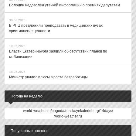
Володин недоволен утечкой информации о премиях депутатам
30.06.2026
В РПЦ предложили преподавать в медицинских вузах
христианские ценности
19.05.2026
Власти Екатеринбурга заявили об отсутствии планов по
мобилизации
18.05.2026
Министр увидел плюсы в росте безработицы
Погода на неделю
world-weather.ru/pogoda/russia/yekaterinburg/14days/
world-weather.ru
Популярные новости