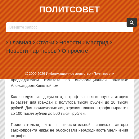
ПОЛИТСОВЕТ
23.11.2020, 11:40
В РОССИИ В НЕСКОЛЬКО РАЗ ВЫРАСТУТ
ШТРАФЫ ЗА НЕЗАКОННУЮ АГИТАЦИЮ
Главная
Статьи
Новости
Мастрид
Депутаты Госдумы предложили в несколько раз увеличить
Новости партнеров
О проекте
административные штрафы за незаконную агитацию на
выборах.
Авторами законопроекта, внесенного в Государственную думу в
2000-
2026
Информационное агентство «Политсовет»
конце прошлой недели, выступила группа депутатов во главе с
председателем комитета по информационной политике
Александром Хинштейном.
Как следует из документа, штраф за незаконную агитацию
вырастет для граждан с полутора тысяч рублей до 20 тысяч
рублей. Для юридических лиц верхняя планка штрафа вырастет
со 100 тысяч рублей до 500 тысяч рублей.
Примечательно, что в пояснительной записке авторы
законопроекта никак не обосновали необходимость увеличения
штрафов.