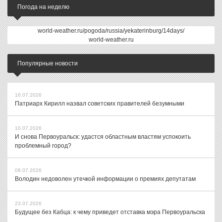
Погода на неделю
world-weather.ru/pogoda/russia/yekaterinburg/14days/
world-weather.ru
Популярные новости
16.07.2026
Патриарх Кирилл назвал советских правителей безумными
10.07.2026
И снова Первоуральск: удастся областным властям успокоить
проблемный город?
08.07.2026
Володин недоволен утечкой информации о премиях депутатам
23.07.2026
Будущее без Кабца: к чему приведет отставка мэра Первоуральска