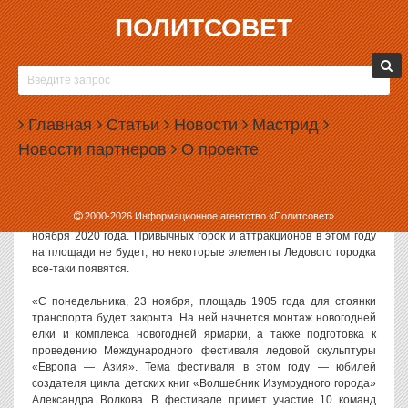
ПОЛИТСОВЕТ
18.11.2020, 13:11
ЛЕДОВЫЙ ГОРОДОК В ЕКАТЕРИНБУРГЕ
ЗАМЕНЯТ ФЕСТИВАЛЕМ ЛЕДЯНЫХ
Главная
СКУЛЬПТУР
Статьи
Новости
Мастрид
Новости партнеров
О проекте
Вместо традиционного Ледового городка на площади 1905 года в
Екатеринбурге появятся елка и ледяные скульптуры.
Как сообщили в пресс-службе администрации Екатеринбурга,
2000-
2026
Информационное агентство «Политсовет»
площадь 1905 года закроют уже в ближайший понедельник, 23
ноября 2020 года. Привычных горок и аттракционов в этом году
на площади не будет, но некоторые элементы Ледового городка
все-таки появятся.
«С понедельника, 23 ноября, площадь 1905 года для стоянки
транспорта будет закрыта. На ней начнется монтаж новогодней
елки и комплекса новогодней ярмарки, а также подготовка к
проведению Международного фестиваля ледовой скульптуры
«Европа — Азия». Тема фестиваля в этом году — юбилей
создателя цикла детских книг «Волшебник Изумрудного города»
Александра Волкова. В фестивале примет участие 10 команд