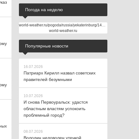
указ
Погода на неделю
world-weather.ru/pogoda/russia/yekaterinburg/14days/
world-weather.ru
рму
Популярные новости
16.07.2026
Патриарх Кирилл назвал советских
правителей безумными
рму
10.07.2026
И снова Первоуральск: удастся
областным властям успокоить
проблемный город?
ных
08.07.2026
Володин недоволен утечкой