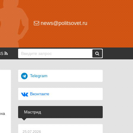
news@politsovet.ru
SS
Telegram
Вконтакте
Мастрид
 на
25.07.2026