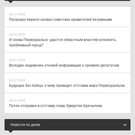
16.07.2026
Патриарх Кирилл назвал советских правителей безумными
10.07.2026
И снова Первоуральск: удастся областным властям успокоить
проблемный город?
08.07.2026
Володин недоволен утечкой информации о премиях депутатам
23.07.2026
Будущее без Кабца: к чему приведет отставка мэра Первоуральска
29.07.2026
Путин отправил в отставку главу Удмуртии Бречалова
Новости по дням