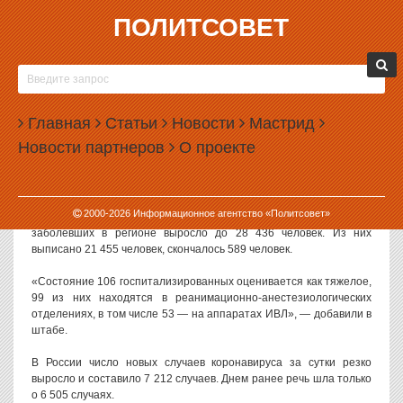
ПОЛИТСОВЕТ
25.09.2020, 12:46
СУТОЧНЫЙ ПРИРОСТ ЗАБОЛЕВАЕМОСТИ
COVID В СВЕРДЛОВСКОЙ ОБЛАСТИ ВЫРОС ДО
Главная
137 СЛУЧАЕВ
Статьи
Новости
Мастрид
Новости партнеров
О проекте
В Свердловской области за сутки подтверждено 137 новых
случаев заболевания коронавирусной инфекцией. Днем ранее
власти подтвердили 131 случай.
2000-
2026
Информационное агентство «Политсовет»
Как сообщили в областном оперативном штабе, общее число
заболевших в регионе выросло до 28 436 человек. Из них
выписано 21 455 человек, скончалось 589 человек.
«Состояние 106 госпитализированных оценивается как тяжелое,
99 из них находятся в реанимационно-анестезиологических
отделениях, в том числе 53 — на аппаратах ИВЛ», — добавили в
штабе.
В России число новых случаев коронавируса за сутки резко
выросло и составило 7 212 случаев. Днем ранее речь шла только
о 6 505 случаях.