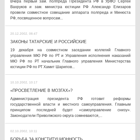
Вчера первый зам. полпреда Президента РФ в УрФО Сергей
Вахруков и зам. министра юстиции РФ Александр Елизаров
провели совместное совещание аппарата полпреда и Минюста
РФ, посвященное вопросам...
20.12.2002, 06:47
ЗАКОНЫ ТАТАРСКИЕ И РОССИЙСКИЕ
19 декабря на совместном заседании коллегий Главного
управления МЮ РФ по РТ и Управления исполнения наказаний
МЮ РФ по РТ начальник Главного управления Министерства
юстиции РФ по РТ Хамит Шарипов...
10.10.2002, 10:17
«ПРОСВЕТЛЕНИЕ В МОЗГАХ»?
Администрация президента РФ готовит реформы
государственной власти и местного самоуправления. Главным
принципом последней будет «самоуправление снизу».
Законодатели Приволжского округа сомневаются,...
02.10.2002, 10:11
БОРЬБА ЗА КОНСТИТУЦИОННОСТЬ