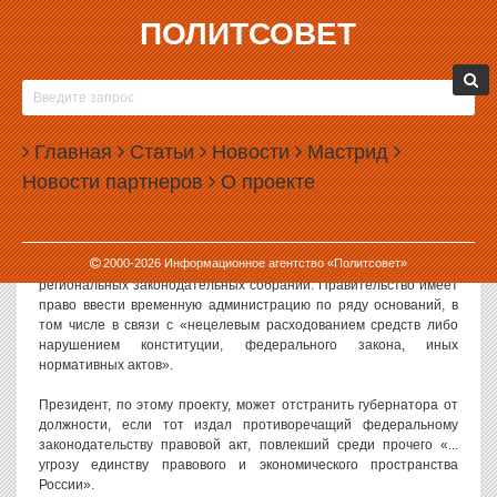
ПОЛИТСОВЕТ
07.10.2002, 11:00
ИНИЦИАТИВЫ КОЗАКА ПРИБЫВАЮТ В ДУМУ
Комиссия по разграничению полномочий между ветвями власти
Главная
Статьи
Новости
Мастрид
под руководством заместителя руководителя администрации
Новости партнеров
О проекте
президента
Дмитрия Козака
в этом месяце внесет в Думу
поправки в законодательство, позволяющие правительству
снимать с должностей губернаторов.
2000-
2026
Информационное агентство «Политсовет»
Этот проект отменяет неприкосновенность депутатов
региональных законодательных собраний. Правительство имеет
право ввести временную администрацию по ряду оснований, в
том числе в связи с «нецелевым расходованием средств либо
нарушением конституции, федерального закона, иных
нормативных актов».
Президент, по этому проекту, может отстранить губернатора от
должности, если тот издал противоречащий федеральному
законодательству правовой акт, повлекший среди прочего «...
угрозу единству правового и экономического пространства
России».