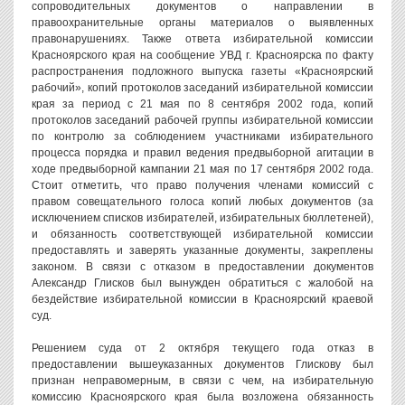
сопроводительных документов о направлении в
правоохранительные органы материалов о выявленных
правонарушениях. Также ответа избирательной комиссии
Красноярского края на сообщение УВД г. Красноярска по факту
распространения подложного выпуска газеты «Красноярский
рабочий», копий протоколов заседаний избирательной комиссии
края за период с 21 мая по 8 сентября 2002 года, копий
протоколов заседаний рабочей группы избирательной комиссии
по контролю за соблюдением участниками избирательного
процесса порядка и правил ведения предвыборной агитации в
ходе предвыборной кампании 21 мая по 17 сентября 2002 года.
Стоит отметить, что право получения членами комиссий с
правом совещательного голоса копий любых документов (за
исключением списков избирателей, избирательных бюллетеней),
и обязанность соответствующей избирательной комиссии
предоставлять и заверять указанные документы, закреплены
законом. В связи с отказом в предоставлении документов
Александр Глисков был вынужден обратиться с жалобой на
бездействие избирательной комиссии в Красноярский краевой
суд.
Решением суда от 2 октября текущего года отказ в
предоставлении вышеуказанных документов Глискову был
признан неправомерным, в связи с чем, на избирательную
комиссию Красноярского края была возложена обязанность