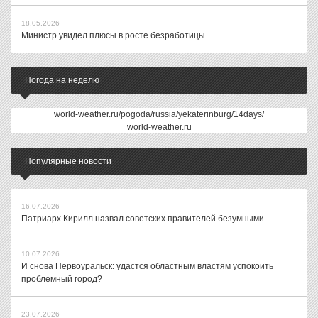
18.05.2026
Министр увидел плюсы в росте безработицы
Погода на неделю
world-weather.ru/pogoda/russia/yekaterinburg/14days/
world-weather.ru
Популярные новости
16.07.2026
Патриарх Кирилл назвал советских правителей безумными
10.07.2026
И снова Первоуральск: удастся областным властям успокоить
проблемный город?
23.07.2026