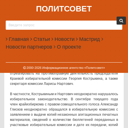
ПОЛИТСОВЕТ
07.10.2002, 10:57
БУНТ КРАСНОЯРСКОГО ИЗБИРКОМА
Председатель Краевой избирательной комиссии
Георгий
Главная
Статьи
Новости
Мастрид
Кострыкин
и секретарь комиссии
Лариса Нартович
Новости партнеров
О проекте
отказываются выполнять постановление краевого суда
5 октября член Краевой избирательной комиссии с правом
совещательного голоса
Александр Глисков
обратился к
2000-
2026
Информационное агентство «Политсовет»
прокурору Красноярского края
Виктору Гриню
с просьбой
отреагировать на противоправную деятельность председателя
Краевой избирательной комиссии Георгия Кострыкина, а также
секретаря комиссии Ларисы Нартович.
В частности, Кострыкиным и Нартович неоднократно нарушалось
избирательное законодательство. В сентябре текущего года
член крайизбиркома с правом совещательного голоса Александр
Глисков неоднократно обращался в избирательную комиссию с
заявлением о выдаче копий незаконных агитационных печатных
материалов, сведений о количестве бюллетеней переданных в
участковые избирательные комиссии и дате их передачи, копий